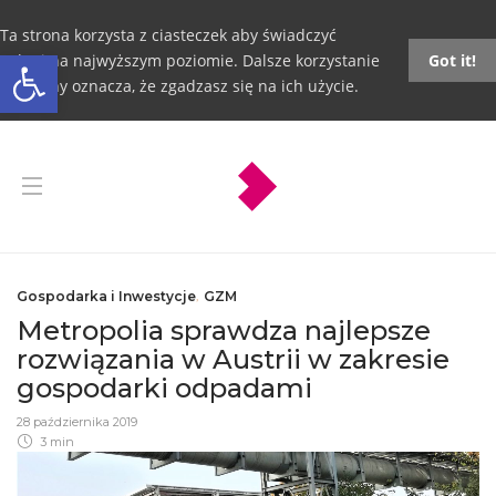
Ta strona korzysta z ciasteczek aby świadczyć
Otwórz pasek narzędzi
usługi na najwyższym poziomie. Dalsze korzystanie
Got it!
ze strony oznacza, że zgadzasz się na ich użycie.
Gospodarka i Inwestycje
,
GZM
Metropolia sprawdza najlepsze
rozwiązania w Austrii w zakresie
gospodarki odpadami
28 października 2019
3 min