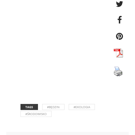
TAGS
#BĘDZIN
#EKOLOGIA
#ŚRODOWISKO