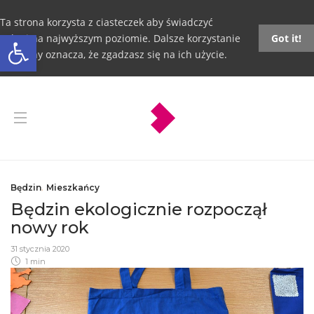
Ta strona korzysta z ciasteczek aby świadczyć
Otwórz pasek narzędzi
usługi na najwyższym poziomie. Dalsze korzystanie
Got it!
ze strony oznacza, że zgadzasz się na ich użycie.
Będzin
,
Mieszkańcy
Będzin ekologicznie rozpoczął
nowy rok
31 stycznia 2020
1 min