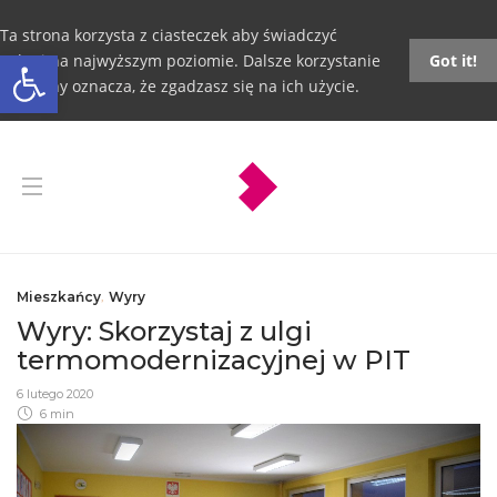
Ta strona korzysta z ciasteczek aby świadczyć
Otwórz pasek narzędzi
usługi na najwyższym poziomie. Dalsze korzystanie
Got it!
ze strony oznacza, że zgadzasz się na ich użycie.
Mieszkańcy
,
Wyry
Wyry: Skorzystaj z ulgi
termomodernizacyjnej w PIT
6 lutego 2020
6 min