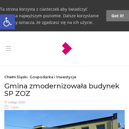
Ta strona korzysta z ciasteczek aby świadczyć
Otwórz pasek narzędzi
usługi na najwyższym poziomie. Dalsze korzystanie
Got it!
ze strony oznacza, że zgadzasz się na ich użycie.
Chełm Śląski
,
Gospodarka i Inwestycje
Gmina zmodernizowała budynek
SP ZOZ
17 lutego 2020
1 min