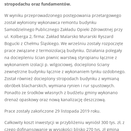
stropodachu oraz fundamentów.
W wyniku przeprowadzonego postępowania przetargowego
został wyłoniony wykonawca remontu budynku
Samodzielnego Publicznego Zakładu Opieki Zdrowotnej przy
ul. Kolberga 2, firma: Zakład Malarsko Murarski Ryszard
Bogucki z Chełmu Śląskiego. We wrześniu zostały rozpoczęte
prace związane z termoizolacją budynku. Działania polegały
na dociepleniu ścian piwnic warstwą styropianu łącznie z
wykonaniem izolacji p. wilgociowej, docieplono ściany
zewnętrzne budynku łącznie z wykonaniem tynku ozdobnego.
Został również docieplony stropodach budynku z wymianą
obróbek blacharskich, wymiana rynien i rur spustowych.
Ponadto ze środków własnych z budżetu gminy wykonano
drenaż opaskowy oraz nową kanalizację deszczową.
Prace zostały zakończone 29 listopada 2019 roku.
Całkowity koszt inwestycji w przybliżeniu wyniósł 300 tys. zł, z
czego dofinansowanie w wysokości blisko 270 tys. zł gmina