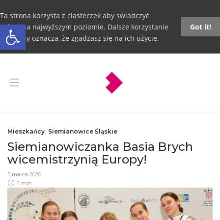
Ta strona korzysta z ciasteczek aby świadczyć
Otwórz pasek narzędzi
usługi na najwyższym poziomie. Dalsze korzystanie
Got it!
ze strony oznacza, że zgadzasz się na ich użycie.
Mieszkańcy
,
Siemianowice Śląskie
Siemianowiczanka Basia Brych
wicemistrzynią Europy!
5 marca 2020
1 min