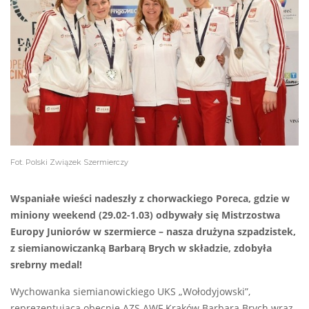
Fot. Polski Związek Szermierczy
Wspaniałe wieści nadeszły z chorwackiego Poreca, gdzie w
miniony weekend (29.02-1.03) odbywały się Mistrzostwa
Europy Juniorów w szermierce – nasza drużyna szpadzistek,
z siemianowiczanką Barbarą Brych w składzie, zdobyła
srebrny medal!
Wychowanka siemianowickiego UKS „Wołodyjowski”,
reprezentująca obecnie AZS AWF Kraków Barbara Brych wraz