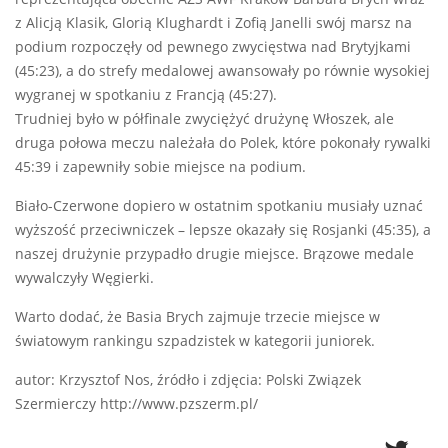
z Alicją Klasik, Glorią Klughardt i Zofią Janelli swój marsz na
podium rozpoczęły od pewnego zwycięstwa nad Brytyjkami
(45:23), a do strefy medalowej awansowały po równie wysokiej
wygranej w spotkaniu z Francją (45:27).
Trudniej było w półfinale zwyciężyć drużynę Włoszek, ale
druga połowa meczu należała do Polek, które pokonały rywalki
45:39 i zapewniły sobie miejsce na podium.
Biało-Czerwone dopiero w ostatnim spotkaniu musiały uznać
wyższość przeciwniczek – lepsze okazały się Rosjanki (45:35), a
naszej drużynie przypadło drugie miejsce. Brązowe medale
wywalczyły Węgierki.
Warto dodać, że Basia Brych zajmuje trzecie miejsce w
światowym rankingu szpadzistek w kategorii juniorek.
autor: Krzysztof Nos, źródło i zdjęcia: Polski Związek
Szermierczy http://www.pzszerm.pl/