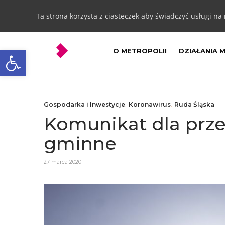
Ta strona korzysta z ciasteczek aby świadczyć usługi na
Otwórz pasek narzędzi
O METROPOLII
DZIAŁANIA 
Gospodarka i Inwestycje
,
Koronawirus
,
Ruda Śląska
Komunikat dla prz
gminne
27 marca 2020