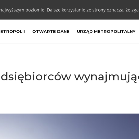
 najwyższym poziomie. Dalsze korzystanie ze strony oznacza, że zgad
METROPOLII
OTWARTE DANE
URZĄD METROPOLITALNY
edsiębiorców wynajmując