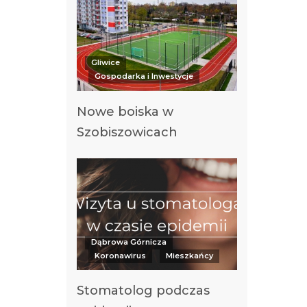
Gliwice
Gospodarka i Inwestycje
Nowe boiska w
Szobiszowicach
Dąbrowa Górnicza
Koronawirus
Mieszkańcy
Stomatolog podczas