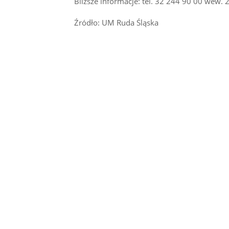
Bliższe informacje: tel. 32 244 90 00 wew. 
Źródło: UM Ruda Śląska