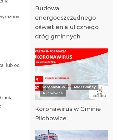
enia
Budowa
 wyrażony
energooszczędnego
oświetlenia ulicznego
dróg gminnych
a, lub od
Koronawirus
Mieszkańcy
Pilchowice
dzania
t
Koronawirus w Gminie
Pilchowice