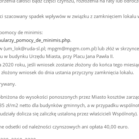
zenia całości bądź części czynszu, rozłożenia na raty lub odrocz
ości szacowany spadek wpływów w związku z zamknięciem lokalu
 pomocy de minimis:
rmularzy_pomocy_de_minimis.php
.
sów (um_lok@ruda-sl.pl; mpgm@mpgm.com.pl) lub złóż w skrzynce
iu w budynku Urzędu Miasta, przy Placu Jana Pawła II.
2020 roku, jeśli wniosek zostanie złożony do końca tego miesiąc
 złożony wniosek do dnia ustania przyczyny zamknięcia lokalu.
trywany.
bniżona do wysokości ponoszonych przez Miasto kosztów zarzą
2,35 zł/m2 netto dla budynków gminnych, a w przypadku wspólno
ziały dolicza się zaliczkę ustaloną przez właścicieli Wspólnoty).
ne odsetki od należności czynszowych ani opłata 40,00 euro.