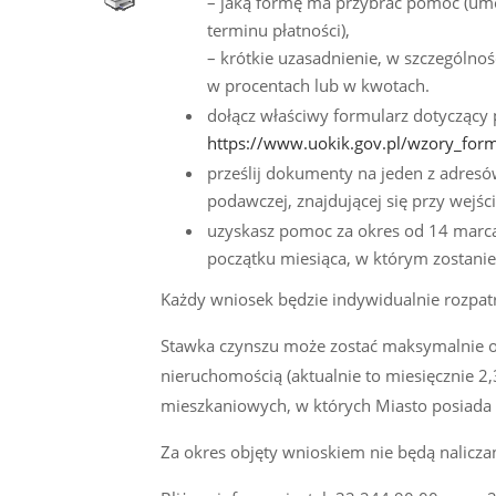
– jaką formę ma przybrać pomoc (umor
terminu płatności),
– krótkie uzasadnienie, w szczególn
w procentach lub w kwotach.
dołącz właściwy formularz dotyczący
https://www.uokik.gov.pl/wzory_fo
prześlij dokumenty na jeden z adre
podawczej, znajdującej się przy wejśc
uzyskasz pomoc za okres od 14 marca 
początku miesiąca, w którym zostanie
Każdy wniosek będzie indywidualnie rozpa
Stawka czynszu może zostać maksymalnie o
nieruchomością (aktualnie to miesięcznie 
mieszkaniowych, w których Miasto posiada ud
Za okres objęty wnioskiem nie będą nalicza