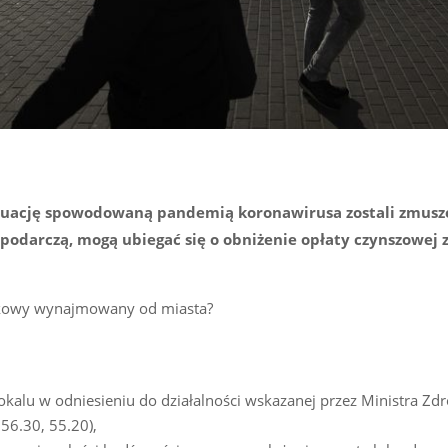
sytuację spowodowaną pandemią koronawirusa zostali zmusz
spodarczą, mogą ubiegać się o obniżenie opłaty czynszowej 
ytkowy wynajmowany od miasta?
lokalu w odniesieniu do działalności wskazanej przez Ministra Zd
 56.30, 55.20),