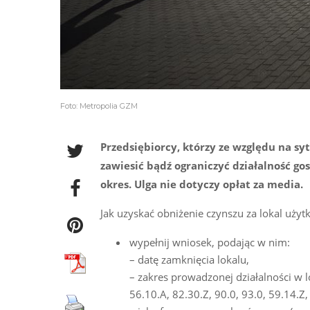
Foto: Metropolia GZM
Przedsiębiorcy, którzy ze względu na 
zawiesić bądź ograniczyć działalność go
okres. Ulga nie dotyczy opłat za media.
Jak uzyskać obniżenie czynszu za lokal uż
wypełnij wniosek, podając w nim:
– datę zamknięcia lokalu,
– zakres prowadzonej działalności w 
56.10.A, 82.30.Z, 90.0, 93.0, 59.14.Z,