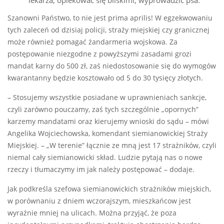
lekarza, opiekować się bliskimi, wyprowadzić psa.
Szanowni Państwo, to nie jest prima aprilis! W egzekwowaniu
tych zaleceń od dzisiaj policji, straży miejskiej czy granicznej
może również pomagać żandarmeria wojskowa. Za
postępowanie niezgodne z powyższymi zasadami grozi
mandat karny do 500 zł, zaś niedostosowanie się do wymogów
kwarantanny będzie kosztowało od 5 do 30 tysięcy złotych.
– Stosujemy wszystkie posiadane w uprawnieniach sankcje,
czyli zarówno pouczamy, zaś tych szczególnie „opornych”
karzemy mandatami oraz kierujemy wnioski do sądu – mówi
Angelika Wojciechowska, komendant siemianowickiej Straży
Miejskiej. – „W terenie” łącznie ze mną jest 17 strażników, czyli
niemal cały siemianowicki skład. Ludzie pytają nas o nowe
rzeczy i tłumaczymy im jak należy postępować – dodaje.
Jak podkreśla szefowa siemianowickich strażników miejskich,
w porównaniu z dniem wczorajszym, mieszkańcow jest
wyraźnie mniej na ulicach. Można przyjąć, że poza