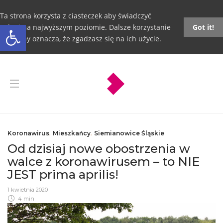
Ta strona korzysta z ciasteczek aby świadczyć
Otwórz pasek narzędzi
usługi na najwyższym poziomie. Dalsze korzystanie
Got it!
ze strony oznacza, że zgadzasz się na ich użycie.
Koronawirus
,
Mieszkańcy
,
Siemianowice Śląskie
Od dzisiaj nowe obostrzenia w
walce z koronawirusem – to NIE
JEST prima aprilis!
1 kwietnia 2020
4 min