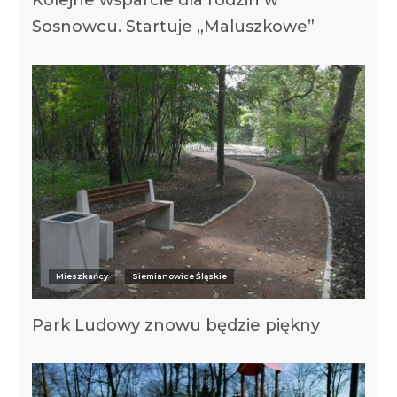
Kolejne wsparcie dla rodzin w
Sosnowcu. Startuje „Maluszkowe”
Mieszkańcy
Siemianowice Śląskie
Park Ludowy znowu będzie piękny