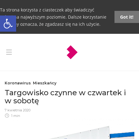
Ta strona korzysta z ciasteczek aby świadczyć
Otwórz pasek narzędzi
usługi na najwyższym poziomie. Dalsze korzystanie
Got it!
ze strony oznacza, że zgadzasz się na ich użycie.
Koronawirus
,
Mieszkańcy
Targowisko czynne w czwartek i
w sobotę
7 kwietnia 2020
1 min