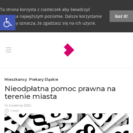
Ta strona korzysta z ciasteczek aby świadczyć
Otwórz pasek narzędzi
usługi na najwyższym poziomie. Dalsze korzystanie
Got it!
ze strony oznacza, że zgadzasz się na ich użycie.
Mieszkańcy
,
Piekary Śląskie
Nieodpłatna pomoc prawna na
terenie miasta
14 kwietnia 2020
1 min