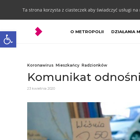
Ta strona korzysta z ciasteczek aby świadczyć usługi na
Otwórz pasek narzędzi
O METROPOLII
DZIAŁANIA 
Koronawirus
,
Mieszkańcy
,
Radzionków
Komunikat odnośni
23 kwietnia 2020