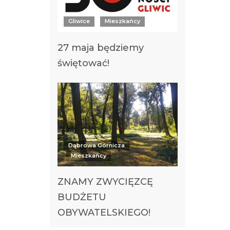
Gliwice
Mieszkańcy
27 maja będziemy
świętować!
Dąbrowa Górnicza
Mieszkańcy
ZNAMY ZWYCIĘZCĘ
BUDŻETU
OBYWATELSKIEGO!