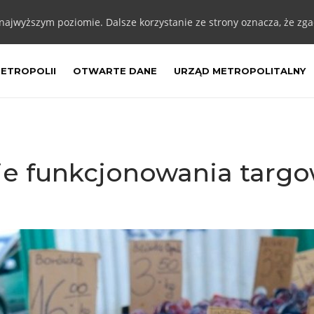
 najwyższym poziomie. Dalsze korzystanie ze strony oznacza, że zgad
METROPOLII
OTWARTE DANE
URZĄD METROPOLITALNY
e funkcjonowania targo