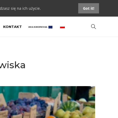
zasz się na ich użycie.
Got it!
KONTAKT
UNIA EUROPEJSKA
wiska