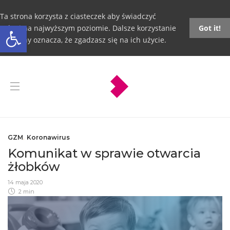
Ta strona korzysta z ciasteczek aby świadczyć
Otwórz pasek narzędzi
usługi na najwyższym poziomie. Dalsze korzystanie
Got it!
ze strony oznacza, że zgadzasz się na ich użycie.
GZM
,
Koronawirus
Komunikat w sprawie otwarcia
żłobków
14 maja 2020
2 min