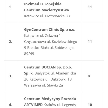
Invimed Europejskie
1
11
Centrum Macierzyństwa
Katowice ul. Piotrowicka 83
GynCentrum Clinic Sp. z o.o.
Katowice ul. Żelazna 1
2.
Częstochowa ul. Kozielewskiego
11
9 Bielsko-Biała ul. Sobieskiego
89/49
Centrum BOCIAN Sp. z o.o.
Sp. k.
Białystok ul. Akademicka
3.
8
26 Katowice ul. Dąbrówki 13
Warszawa ul. Stawki 2a
Centrum Medycyny Rozrodu
4.
ARTVIMED
Kraków ul. Legendy
10