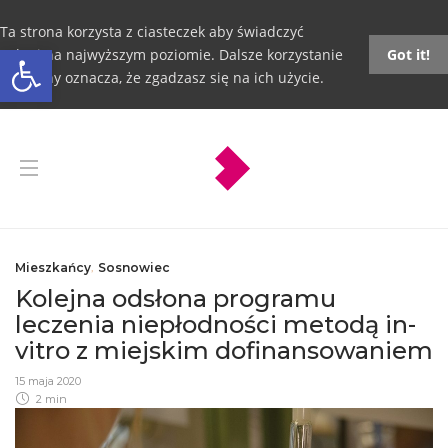
Ta strona korzysta z ciasteczek aby świadczyć
Otwórz pasek narzędzi
usługi na najwyższym poziomie. Dalsze korzystanie
Got it!
ze strony oznacza, że zgadzasz się na ich użycie.
Mieszkańcy
,
Sosnowiec
Kolejna odsłona programu
leczenia niepłodności metodą in-
vitro z miejskim dofinansowaniem
15 maja 2020
2 min