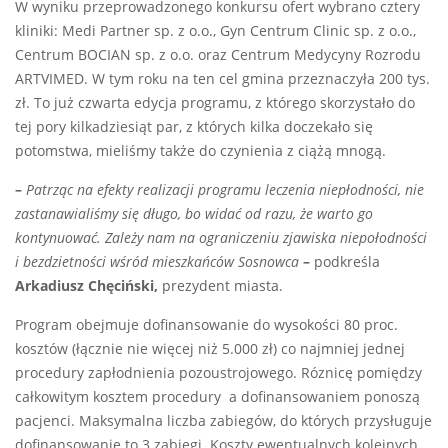
W wyniku przeprowadzonego konkursu ofert wybrano cztery
kliniki: Medi Partner sp. z o.o., Gyn Centrum Clinic sp. z o.o.,
Centrum BOCIAN sp. z o.o. oraz Centrum Medycyny Rozrodu
ARTVIMED. W tym roku na ten cel gmina przeznaczyła 200 tys.
zł. To już czwarta edycja programu, z którego skorzystało do
tej pory kilkadziesiąt par, z których kilka doczekało się
potomstwa, mieliśmy także do czynienia z ciążą mnogą.
–
Patrząc na efekty realizacji programu leczenia niepłodności, nie
zastanawialiśmy się długo, bo widać od razu, że warto go
kontynuować. Zależy nam na ograniczeniu zjawiska niepołodności
i bezdzietności wśród mieszkańców Sosnowca
–
podkreśla
Arkadiusz Chęciński,
prezydent miasta.
Program obejmuje dofinansowanie do wysokości 80 proc.
kosztów (łącznie nie więcej niż 5.000 zł) co najmniej jednej
procedury zapłodnienia pozoustrojowego. Róznicę pomiędzy
całkowitym kosztem procedury a dofinansowaniem ponoszą
pacjenci. Maksymalna liczba zabiegów, do których przysługuje
dofinansowanie to 3 zabiegi. Koszty ewentualnych kolejnych