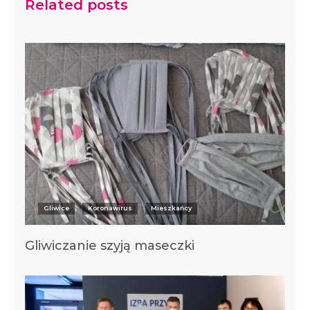
Related posts
Gliwice
Koronawirus
Mieszkańcy
Gliwiczanie szyją maseczki