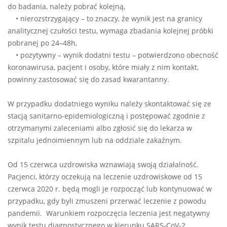
do badania, należy pobrać kolejną,
• nierozstrzygający – to znaczy, że wynik jest na granicy
analitycznej czułości testu, wymaga zbadania kolejnej próbki
pobranej po 24–48h,
• pozytywny – wynik dodatni testu – potwierdzono obecność
koronawirusa, pacjent i osoby, które miały z nim kontakt,
powinny zastosować się do zasad kwarantanny.
W przypadku dodatniego wyniku należy skontaktować się ze
stacją sanitarno-epidemiologiczną i postępować zgodnie z
otrzymanymi zaleceniami albo zgłosić się do lekarza w
szpitalu jednoimiennym lub na oddziale zakaźnym.
Od 15 czerwca uzdrowiska wznawiają swoją działalność.
Pacjenci, którzy oczekują na leczenie uzdrowiskowe od 15
czerwca 2020 r. będą mogli je rozpocząć lub kontynuować w
przypadku, gdy byli zmuszeni przerwać leczenie z powodu
pandemii. Warunkiem rozpoczęcia leczenia jest negatywny
wynik testu diagnostycznego w kierunku SARS-CoV-2.