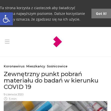
Ta strona korzysta z ciasteczek aby świadczyć
Otwórz pasek narzędzi
usługi na najwyższym poziomie. Dalsze korzystanie
Got it!
ze strony oznacza, że zgadzasz się na ich użycie.
Koronawirus
,
Mieszkańcy
,
Sośnicowice
Zewnętrzny punkt pobrań
materiału do badań w kierunku
COVID 19
9 czerwca 2020
5 min