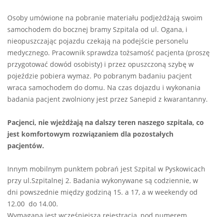
Osoby umówione na pobranie materiału podjeżdżają swoim
samochodem do bocznej bramy Szpitala od ul. Ogana, i
nieopuszczając pojazdu czekają na podejście personelu
medycznego. Pracownik sprawdza tożsamość pacjenta (proszę
przygotować dowód osobisty) i przez opuszczoną szybę w
pojeździe pobiera wymaz. Po pobranym badaniu pacjent
wraca samochodem do domu. Na czas dojazdu i wykonania
badania pacjent zwolniony jest przez Sanepid z kwarantanny.
Pacjenci, nie wjeżdżają na dalszy teren naszego szpitala, co
jest komfortowym rozwiązaniem dla pozostałych
pacjentów.
Innym mobilnym punktem pobrań jest Szpital w Pyskowicach
przy ul.Szpitalnej 2. Badania wykonywane są codziennie, w
dni powszednie między godziną 15. a 17, a w weekendy od
12.00 do 14.00.
Wymagana jest wcześniejsza rejestracja, pod numerem