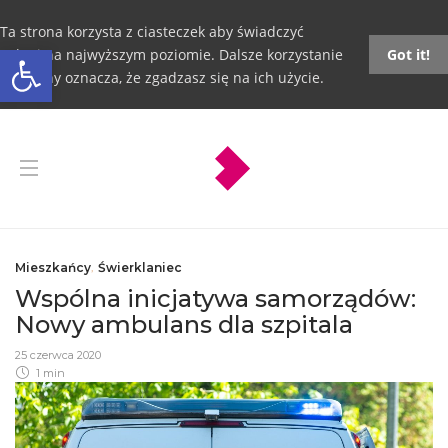
Ta strona korzysta z ciasteczek aby świadczyć
Otwórz pasek narzędzi
usługi na najwyższym poziomie. Dalsze korzystanie
Got it!
ze strony oznacza, że zgadzasz się na ich użycie.
Mieszkańcy
,
Świerklaniec
Wspólna inicjatywa samorządów:
Nowy ambulans dla szpitala
25 czerwca 2020
1 min