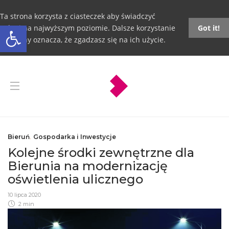
Ta strona korzysta z ciasteczek aby świadczyć
Otwórz pasek narzędzi
usługi na najwyższym poziomie. Dalsze korzystanie
Got it!
ze strony oznacza, że zgadzasz się na ich użycie.
Bieruń
,
Gospodarka i Inwestycje
Kolejne środki zewnętrzne dla
Bierunia na modernizację
oświetlenia ulicznego
10 lipca 2020
2 min