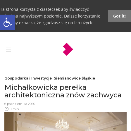
Ta strona korzysta z ciasteczek aby świadczyć
Otwórz pasek narzędzi
usługi na najwyższym poziomie. Dalsze korzystanie
Got it!
ze strony oznacza, że zgadzasz się na ich użycie.
Gospodarka i Inwestycje
,
Siemianowice Śląskie
Michałkowicka perełka
architektoniczna znów zachwyca
6 października 2020
1 min