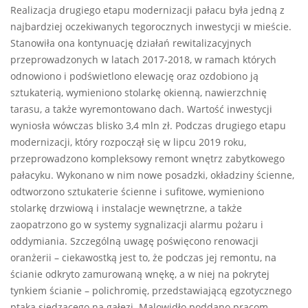
Realizacja drugiego etapu modernizacji pałacu była jedną z
najbardziej oczekiwanych tegorocznych inwestycji w mieście.
Stanowiła ona kontynuację działań rewitalizacyjnych
przeprowadzonych w latach 2017-2018, w ramach których
odnowiono i podświetlono elewację oraz ozdobiono ją
sztukaterią, wymieniono stolarkę okienną, nawierzchnię
tarasu, a także wyremontowano dach. Wartość inwestycji
wyniosła wówczas blisko 3,4 mln zł. Podczas drugiego etapu
modernizacji, który rozpoczął się w lipcu 2019 roku,
przeprowadzono kompleksowy remont wnętrz zabytkowego
pałacyku. Wykonano w nim nowe posadzki, okładziny ścienne,
odtworzono sztukaterie ścienne i sufitowe, wymieniono
stolarkę drzwiową i instalacje wewnętrzne, a także
zaopatrzono go w systemy sygnalizacji alarmu pożaru i
oddymiania. Szczególną uwagę poświęcono renowacji
oranżerii – ciekawostką jest to, że podczas jej remontu, na
ścianie odkryto zamurowaną wnękę, a w niej na pokrytej
tynkiem ścianie – polichromię, przedstawiającą egzotycznego
ptaka siedzącego na gałęzi. Malowidło poddano pracom