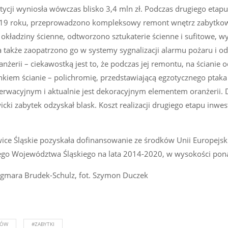
cji wyniosła wówczas blisko 3,4 mln zł. Podczas drugiego etapu
u 2019 roku, przeprowadzono kompleksowy remont wnętrz zabytk
kładziny ścienne, odtworzono sztukaterie ścienne i sufitowe, 
 a także zaopatrzono go w systemy sygnalizacji alarmu pożaru i o
erii – ciekawostką jest to, że podczas jej remontu, na ścianie 
kiem ścianie – polichromię, przedstawiającą egzotycznego ptaka
rwacyjnym i aktualnie jest dekoracyjnym elementem oranżerii. D
ki zabytek odzyskał blask. Koszt realizacji drugiego etapu inwest
ce Śląskie pozyskała dofinansowanie ze środków Unii Europejski
o Województwa Śląskiego na lata 2014-2020, w wysokości pona
agmara Brudek-Schulz, fot. Szymon Duczek
NÓW
#ZABYTKI