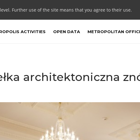
 level. Further use of the site means that you agree to their use.
OPOLIS ACTIVITIES
OPEN DATA
METROPOLITAN OFFIC
łka architektoniczna z