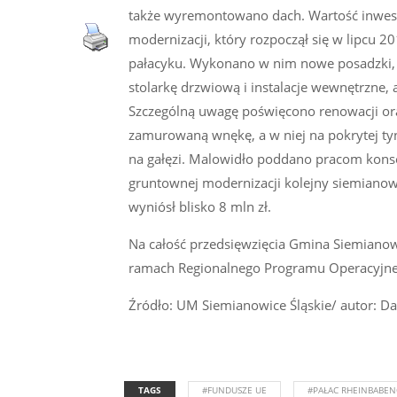
także wyremontowano dach. Wartość inwesty
modernizacji, który rozpoczął się w lipc
pałacyku. Wykonano w nim nowe posadzki, o
stolarkę drzwiową i instalacje wewnętrzne,
Szczególną uwagę poświęcono renowacji oranż
zamurowaną wnękę, a w niej na pokrytej tyn
na gałęzi. Malowidło poddano pracom konse
gruntownej modernizacji kolejny siemianowic
wyniósł blisko 8 mln zł.
Na całość przedsięwzięcia Gmina Siemianowi
ramach Regionalnego Programu Operacyjneg
Źródło: UM Siemianowice Śląskie/ autor: D
TAGS
#FUNDUSZE UE
#PAŁAC RHEINBABE