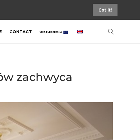
Got it!
E
CONTACT
UNIA EUROPEJSKA
nów zachwyca