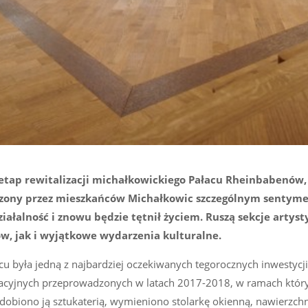
 etap rewitalizacji michałkowickiego Pałacu Rheinbabenów,
zony przez mieszkańców Michałkowic szczególnym sentyme
ałalność i znowu będzie tętnił życiem. Ruszą sekcje artyst
rów, jak i wyjątkowe wydarzenia kulturalne.
cu była jedną z najbardziej oczekiwanych tegorocznych inwestycji
izacyjnych przeprowadzonych w latach 2017-2018, w ramach któr
obiono ją sztukaterią, wymieniono stolarkę okienną, nawierzchni