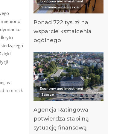
Economy and investment
Siemianowice Śląskie
owego
wymieniono
Ponad 722 tys. zł na
ddymiania.
wsparcie kształcenia
odkryto
ogólnego
 siedzącego
zięki
ycji
ej, w
Economy and investment
d 5 mln zł.
Zabrze
Agencja Ratingowa
potwierdza stabilną
sytuację finansową