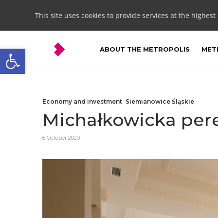
This site uses cookies to provide services at the highest
Open toolbar
ABOUT THE METROPOLIS
METR
Economy and investment
,
Siemianowice Śląskie
Michałkowicka pere
6 October 2020