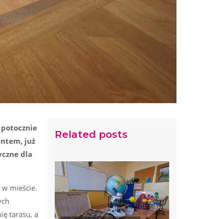
 potocznie
Related posts
ntem, już
yczne dla
 w mieście.
ych
ę tarasu, a