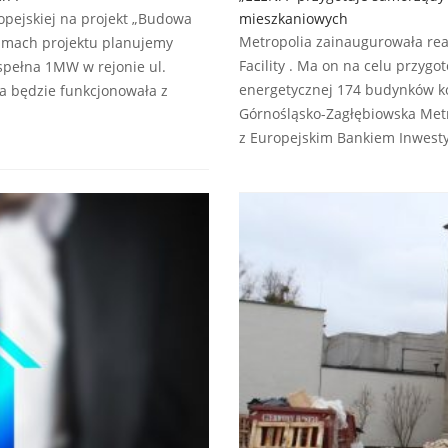
opejskiej na projekt „Budowa
mieszkaniowych
Metropolia zainaugurowała rea
ramach projektu planujemy
Facility . Ma on na celu przyg
pełna 1MW w rejonie ul.
energetycznej 174 budynków ko
na będzie funkcjonowała z
Górnośląsko-Zagłębiowska Metr
z Europejskim Bankiem Inwesty