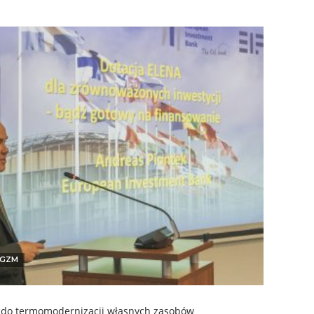
GZM
 do termomodernizacji własnych zasobów