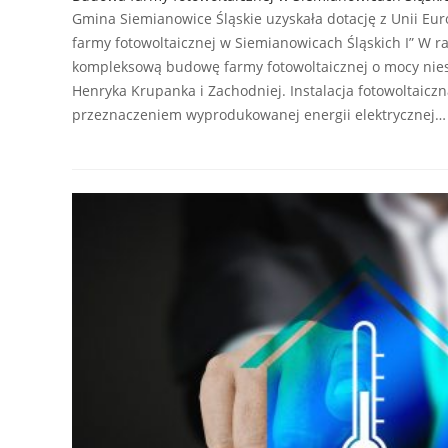
Gmina Siemianowice Śląskie uzyskała dotację z Unii Eur
farmy fotowoltaicznej w Siemianowicach Śląskich I” W 
kompleksową budowę farmy fotowoltaicznej o mocy nies
Henryka Krupanka i Zachodniej. Instalacja fotowoltaicz
przeznaczeniem wyprodukowanej energii elektrycznej…