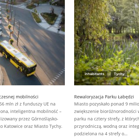
Inhabitants
Tychy
czesnej mobilności
Rewaloryzacja Parku Łabędzi
56 mln zł z funduszy UE na
Miasto pozyskało ponad 9 milio
ona, inteligentna mobilność –
zwiększenie bioróżnorodności w
alizowany przez Górnośląsko-
parku na cztery strefy, z który
o Katowice oraz Miasto Tychy.
przyrodniczą, wodną oraz inte
podzielona na 4 strefy o…