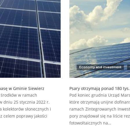
Economy and investment
masę w Gminie Siewierz
Psary otrzymają ponad 180 tys.
h środków w ramach
Pod koniec grudnia Urząd Marsz
dniu 25 stycznia 2022 r.
które otrzymają unijne dofina
 kolektorów słonecznych i
ramach Zintegrowanych Inwestyc
rz celem poprawy jakości
pory znajdował się na liście re
fotowoltaicznych na…