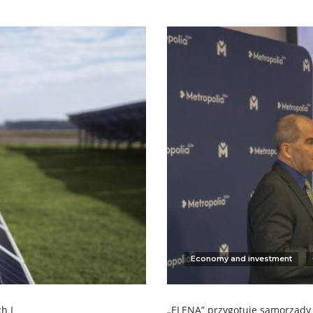
Economy and investment
h I
„ELENA” przygotuje samorządy