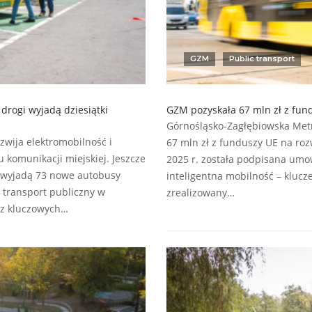
GZM
Public transport
 drogi wyjadą dziesiątki
GZM pozyskała 67 mln zł z fun
Górnośląsko-Zagłębiowska Met
wija elektromobilność i
67 mln zł z funduszy UE na ro
 komunikacji miejskiej. Jeszcze
2025 r. została podpisana umo
i wyjadą 73 nowe autobusy
inteligentna mobilność – klucze
h transport publiczny w
zrealizowany…
 z kluczowych…