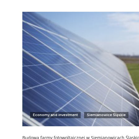
Economy and investment
Siemianowice Śląskie
Budowa farmy fotowoltaicznej w Siemianowicach Śląskic