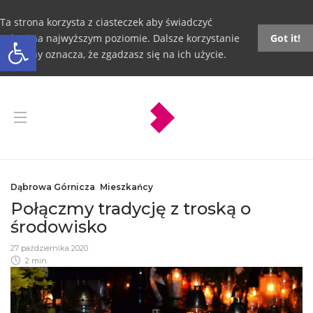
Ta strona korzysta z ciasteczek aby świadczyć
Otwórz pasek narzędzi
usługi na najwyższym poziomie. Dalsze korzystanie
Got it!
ze strony oznacza, że zgadzasz się na ich użycie.
Dąbrowa Górnicza
,
Mieszkańcy
Połączmy tradycję z troską o
środowisko
27 października 2020
2 min