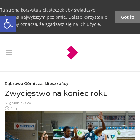
Ta strona korzysta z ciasteczek aby świadczyć
Otwórz pasek narzędzi
usługi na najwyższym poziomie. Dalsze korzystanie
Got it!
ze strony oznacza, że zgadzasz się na ich użycie.
Dąbrowa Górnicza
,
Mieszkańcy
Zwycięstwo na koniec roku
30 grudnia 2020
1 min