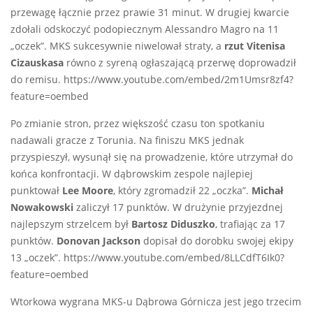
przewagę łącznie przez prawie 31 minut. W drugiej kwarcie
zdołali odskoczyć podopiecznym Alessandro Magro na 11
„oczek”. MKS sukcesywnie niwelował straty, a
rzut Vitenisa
Cizauskasa
równo z syreną ogłaszającą przerwę doprowadził
do remisu. https://www.youtube.com/embed/2m1Umsr8zf4?
feature=oembed
Po zmianie stron, przez większość czasu ton spotkaniu
nadawali gracze z Torunia. Na finiszu MKS jednak
przyspieszył, wysunął się na prowadzenie, które utrzymał do
końca konfrontacji. W dąbrowskim zespole najlepiej
punktował
Lee Moore
, który zgromadził 22 „oczka”.
Michał
Nowakowski
zaliczył 17 punktów. W drużynie przyjezdnej
najlepszym strzelcem był
Bartosz Diduszko
, trafiając za 17
punktów.
Donovan Jackson
dopisał do dorobku swojej ekipy
13 „oczek”. https://www.youtube.com/embed/8LLCdfT6Ik0?
feature=oembed
Wtorkowa wygrana MKS-u Dąbrowa Górnicza jest jego trzecim