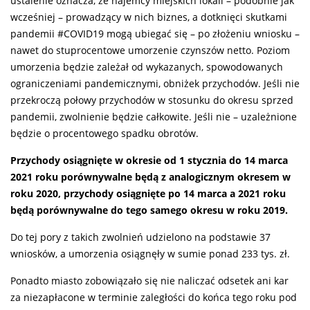
ustalenie oznacza, że najemcy miejskich lokali – podobnie jak
wcześniej – prowadzący w nich biznes, a dotknięci skutkami
pandemii #COVID19 mogą ubiegać się – po złożeniu wniosku –
nawet do stuprocentowe umorzenie czynszów netto. Poziom
umorzenia będzie zależał od wykazanych, spowodowanych
ograniczeniami pandemicznymi, obniżek przychodów. Jeśli nie
przekroczą połowy przychodów w stosunku do okresu sprzed
pandemii, zwolnienie będzie całkowite. Jeśli nie – uzależnione
będzie o procentowego spadku obrotów.
Przychody osiągnięte w okresie od 1 stycznia do 14 marca
2021 roku porównywalne będą z analogicznym okresem w
roku 2020, przychody osiągnięte po 14 marca a 2021 roku
będą porównywalne do tego samego okresu w roku 2019.
Do tej pory z takich zwolnień udzielono na podstawie 37
wniosków, a umorzenia osiągnęły w sumie ponad 233 tys. zł.
Ponadto miasto zobowiązało się nie naliczać odsetek ani kar
za niezapłacone w terminie zaległości do końca tego roku pod