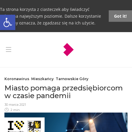
Ta strona korzysta z ciasteczek aby świadczyć
Otwórz pasek narzędzi
usługi na najwyższym poziomie. Dalsze korzystanie
Got it!
ze strony oznacza, że zgadzasz się na ich użycie.
Koronawirus
,
Mieszkańcy
,
Tarnowskie Góry
Miasto pomaga przedsiębiorcom
w czasie pandemii
30 marca 2021
2 min