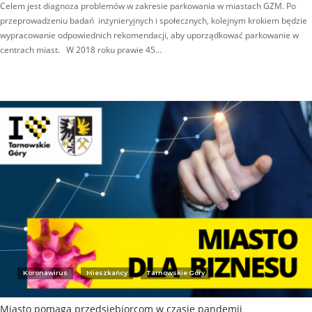
Celem jest diagnoza problemów w zakresie parkowania w miastach GZM. Po
przeprowadzeniu badań inżynieryjnych i społecznych, kolejnym krokiem będzie
wypracowanie odpowiednich rekomendacji, aby uporządkować parkowanie w
centrach miast. W 2018 roku prawie 45…
Koronawirus
Mieszkańcy
Tarnowskie Góry
Miasto pomaga przedsiębiorcom w czasie pandemii