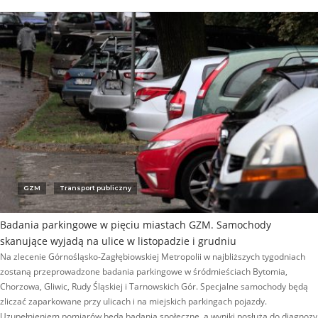
GZM
Transport publiczny
Badania parkingowe w pięciu miastach GZM. Samochody
skanujące wyjadą na ulice w listopadzie i grudniu
Na zlecenie Górnośląsko-Zagłębiowskiej Metropolii w najbliższych tygodniach
zostaną przeprowadzone badania parkingowe w śródmieściach Bytomia,
Chorzowa, Gliwic, Rudy Śląskiej i Tarnowskich Gór. Specjalne samochody będą
zliczać zaparkowane przy ulicach i na miejskich parkingach pojazdy.
Uzupełnieniem pomiarów będą badania społeczne, a wyniki posłużą do diagnozy