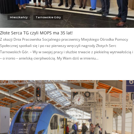
Mieszkańcy
Tarnowskie Góry
Złote Serca TG czyli MOPS ma 35 lat!
Z okazji Dnia Pracownika Socjalnego pracownicy Miejskiego Ośrodka Pomocy
Społecznej spotkali się i po raz pierwszy wręczyli nagrody Złotych Serc
Tarnowskich Gór. – Wy w swojej pracy i służbie trwacie z piekielną wytrwałością i
– o ironio – anielską cierpliwością. My Wam dziś w imieniu…