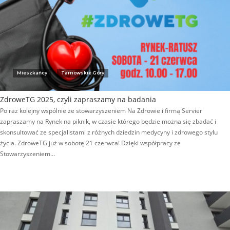
Mieszkańcy
Tarnowskie Góry
ZdroweTG 2025, czyli zapraszamy na badania
Po raz kolejny wspólnie ze stowarzyszeniem Na Zdrowie i firmą Servier
zapraszamy na Rynek na piknik, w czasie którego będzie można się zbadać i
skonsultować ze specjalistami z różnych dziedzin medycyny i zdrowego stylu
życia. ZdroweTG już w sobotę 21 czerwca! Dzięki współpracy ze
Stowarzyszeniem…