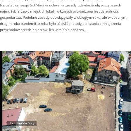
Na ostatniej sesji Rad Miejska uchwaliła zasady udzielania ulg w czynszach
najmu i dzierżawy miejskich lokali, w których prowadzona jest działalność
gospodarcza. Podobne zasady obowiązywały w ubiegłym roku, ale w obecnym,
drugim roku pandemii, trzeba było uściślić metody obliczania zmniejszenia
przychodów przedsiębiorców. Ich ustalenie oznacza,…
Tarnowskie Góry