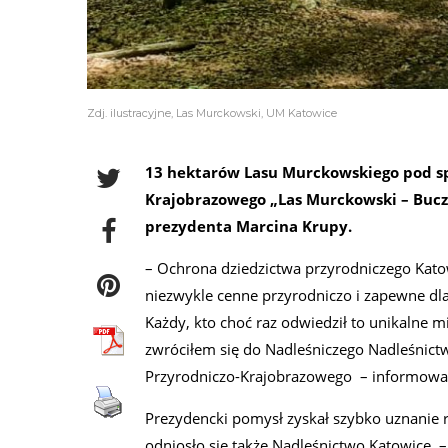
Zdj. ilustracyjne, Las Murckowski, UM Katowice
13 hektarów Lasu Murckowskiego pod sp
Krajobrazowego „Las Murckowski – Buczy
prezydenta Marcina Krupy.
– Ochrona dziedzictwa przyrodniczego Kato
niezwykle cenne przyrodniczo i zapewne dlat
Każdy, kto choć raz odwiedził to unikalne m
zwróciłem się do Nadleśniczego Nadleśnict
Przyrodniczo-Krajobrazowego – informow
Prezydencki pomysł zyskał szybko uznanie 
odniosło się także Nadleśnictwo Katowice