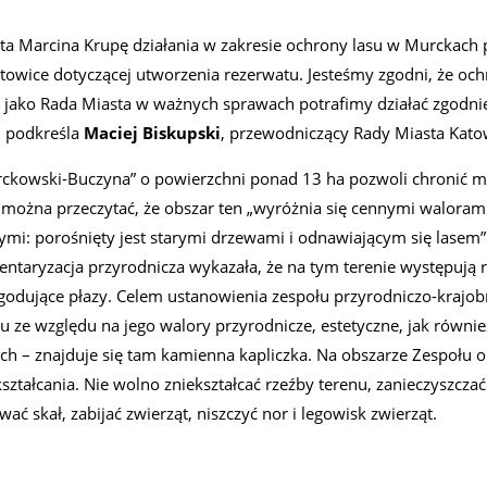
enta Marcina Krupę działania w zakresie ochrony lasu w Murckach 
Katowice dotyczącej utworzenia rezerwatu. Jesteśmy zgodni, że oc
e jako Rada Miasta w ważnych sprawach potrafimy działać zgodnie
– podkreśla
Maciej Biskupski
, przewodniczący Rady Miasta Kato
ckowski-Buczyna” o powierzchni ponad 13 ha pozwoli chronić m.
 można przeczytać, że obszar ten „wyróżnia się cennymi waloram
mi: porośnięty jest starymi drzewami i odnawiającym się lasem”.
aryzacja przyrodnicza wykazała, że na tym terenie występują r
dujące płazy. Celem ustanowienia zespołu przyrodniczo-krajo
 ze względu na jego walory przyrodnicze, estetyczne, jak równie
h – znajduje się tam kamienna kapliczka. Na obszarze Zespołu 
ształcania. Nie wolno zniekształcać rzeźby terenu, zanieczyszczać
 skał, zabijać zwierząt, niszczyć nor i legowisk zwierząt.