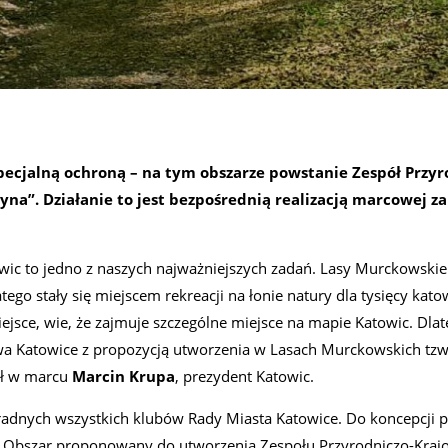
ecjalną ochroną – na tym obszarze powstanie
Zespół Przyr
na”. Działanie to jest bezpośrednią realizacją marcowej z
wic to jedno z naszych najważniejszych zadań. Lasy Murckowskie
ego stały się miejscem rekreacji na łonie natury dla tysięcy kato
iejsce, wie, że zajmuje szczególne miejsce na mapie Katowic. Dla
wa Katowice z propozycją utworzenia w Lasach Murckowskich tzw
ał w marcu
Marcin Krupa
, prezydent Katowic.
radnych wszystkich klubów Rady Miasta Katowice. Do koncepcji 
. – Obszar proponowany do utworzenia Zespołu Przyrodniczo-Kra