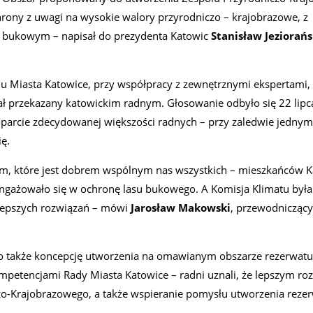
chrony z uwagi na wysokie walory przyrodniczo – krajobrazowe, z
 bukowym – napisał do prezydenta Katowic
Stanisław Jeziorańs
u Miasta Katowice, przy współpracy z zewnętrznymi ekspertami,
tał przekazany katowickim radnym. Głosowanie odbyło się 22 lipc
poparcie zdecydowanej większości radnych – przy zaledwie jednym
ę.
um, które jest dobrem wspólnym nas wszystkich – mieszkańców K
zaangażowało się w ochronę lasu bukowego. A Komisja Klimatu był
jlepszych rozwiązań – mówi
Jarosław Makowski
, przewodniczący
o także koncepcję utworzenia na omawianym obszarze rezerwatu
ompetencjami Rady Miasta Katowice – radni uznali, że lepszym r
czo-Krajobrazowego, a także wspieranie pomysłu utworzenia reze