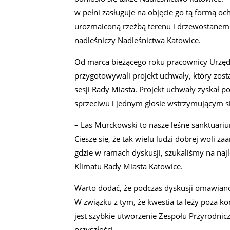
w pełni zasługuje na objęcie go tą formą o
urozmaiconą rzeźbą terenu i drzewostanem
nadleśniczy Nadleśnictwa Katowice.
Od marca bieżącego roku pracownicy Urzęd
przygotowywali projekt uchwały, który zos
sesji Rady Miasta. Projekt uchwały zyskał 
sprzeciwu i jednym głosie wstrzymującym si
– Las Murckowski to nasze leśne sanktuari
Cieszę się, że tak wielu ludzi dobrej woli 
gdzie w ramach dyskusji, szukaliśmy na na
Klimatu Rady Miasta Katowice.
Warto dodać, że podczas dyskusji omawian
W związku z tym, że kwestia ta leży poza k
jest szybkie utworzenie Zespołu Przyrodni
przyszłości.