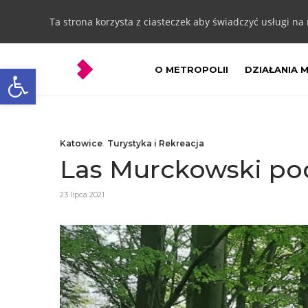
Ta strona korzysta z ciasteczek aby świadczyć usługi na
Otwórz pasek narzędzi
O METROPOLII
DZIAŁANIA 
Katowice
,
Turystyka i Rekreacja
Las Murckowski po
23 lipca 2021