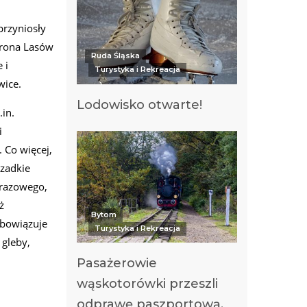
przyniosły
hrona Lasów
Ruda Śląska
 i
Turystyka i Rekreacja
wice.
Lodowisko otwarte!
in.
i
 Co więcej,
zadkie
brazowego,
ż
Bytom
obowiązuje
Turystyka i Rekreacja
 gleby,
Pasażerowie
wąskotorówki przeszli
odprawę paszportową.