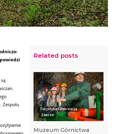
odniczo-
Related posts
apowiedzi
 są
wiczan.
tego
. Zespołu
Turystyka i Rekreacja
Zabrze
pozytywnie
Muzeum Górnictwa
jobrazowego