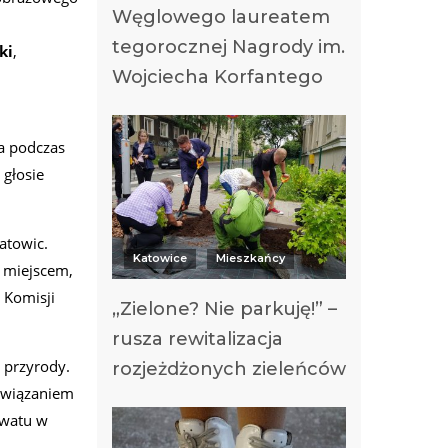
Węglowego laureatem
tegorocznej Nagrody im.
ki
,
Wojciecha Korfantego
a podczas
 głosie
atowic.
Katowice
Mieszkańcy
a miejscem,
 Komisji
„Zielone? Nie parkuję!” –
rusza rewitalizacja
 przyrody.
rozjeżdżonych zieleńców
ozwiązaniem
rwatu w