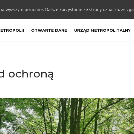
 najwyższym poziomie. Dalsze korzystanie ze strony oznacza, że zgad
METROPOLII
OTWARTE DANE
URZĄD METROPOLITALNY
d ochroną