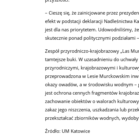
– Cieszę się, że zainicjowane przez prezyd
efekt w podstacji deklaracji Nadleśnictwa 
jest dla nas priorytetem. Udowodniliśmy, ż
skutecznie ponad politycznymi podziałami 
Zespół przyrodniczo-krajobrazowy „Las Mur
tamtejsze buki. W uzasadnieniu do uchwały
przyrodniczymi, krajobrazowymi i kulturowy
przeprowadzona w Lesie Murckowskim inwent
okazy owadów, a w środowisku wodnym – go
jest ochrona cennych fragmentów krajobrazu
zachowanie obiektów o walorach kulturowyc
zakaz jego niszczenia, uszkadzania lub przek
przekształcać zbiorników wodnych, wydobywać
Źródło: UM Katowice