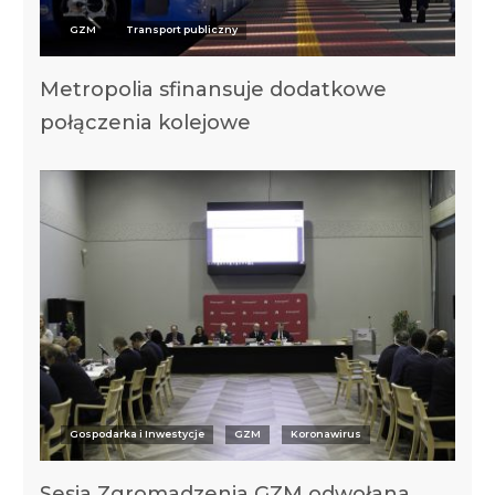
GZM
Transport publiczny
Metropolia sfinansuje dodatkowe
połączenia kolejowe
Gospodarka i Inwestycje
GZM
Koronawirus
Sesja Zgromadzenia GZM odwołana