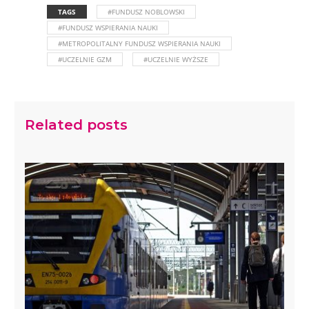
TAGS
#FUNDUSZ NOBLOWSKI
#FUNDUSZ WSPIERANIA NAUKI
#METROPOLITALNY FUNDUSZ WSPIERANIA NAUKI
#UCZELNIE GZM
#UCZELNIE WYŻSZE
Related posts