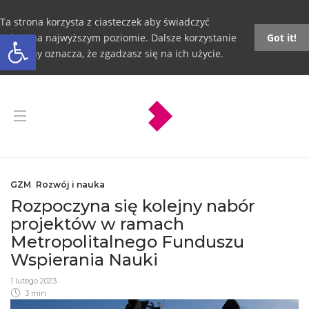
Ta strona korzysta z ciasteczek aby świadczyć
Otwórz pasek narzędzi
usługi na najwyższym poziomie. Dalsze korzystanie
Got it!
ze strony oznacza, że zgadzasz się na ich użycie.
GZM
,
Rozwój i nauka
Rozpoczyna się kolejny nabór
projektów w ramach
Metropolitalnego Funduszu
Wspierania Nauki
1 lutego 2023
3 min