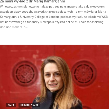
Za nami wykład z dr Marią Kamargianni
W nowoczesnym planowaniu należy patrzeć na transport jako cały ekosystem,
uwzględniający potrzeby wszystkich grup społecznych – o tym mówiła dr Maria
Kamargianni z University College of London, podczas wykładu na Akademii WSB,
dofinansowanego z funduszy Metropolii. Wykład online pt. Tools for assisting
decision makers in…
GZM
Rozwój i nauka