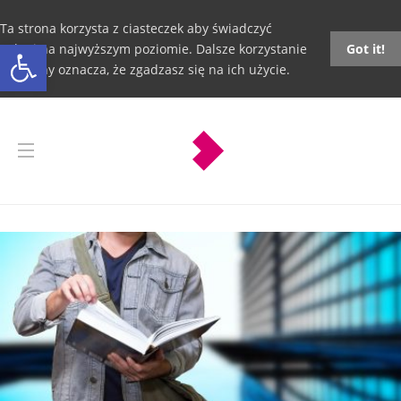
Ta strona korzysta z ciasteczek aby świadczyć
Otwórz pasek narzędzi
usługi na najwyższym poziomie. Dalsze korzystanie
Got it!
ze strony oznacza, że zgadzasz się na ich użycie.