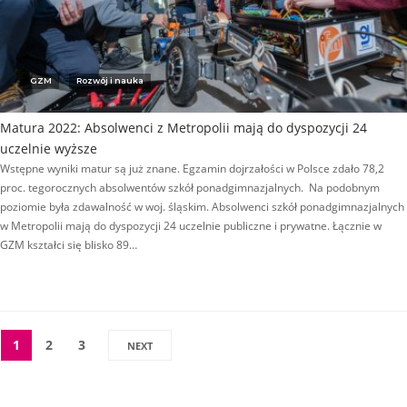
GZM
Rozwój i nauka
Matura 2022: Absolwenci z Metropolii mają do dyspozycji 24
uczelnie wyższe
Wstępne wyniki matur są już znane. Egzamin dojrzałości w Polsce zdało 78,2
proc. tegorocznych absolwentów szkół ponadgimnazjalnych. Na podobnym
poziomie była zdawalność w woj. śląskim. Absolwenci szkół ponadgimnazjalnych
w Metropolii mają do dyspozycji 24 uczelnie publiczne i prywatne. Łącznie w
GZM kształci się blisko 89…
1
2
3
NEXT