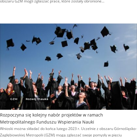
obszaru GZM mogli zgłaszać prace, które zostały obronione…
GZM
Rozwój i nauka
Rozpoczyna się kolejny nabór projektów w ramach
Metropolitalnego Funduszu Wspierania Nauki
Wnioski można składać do końca lutego 2023 r. Uczelnie z obszaru Górnośląsko-
Zagłębiowskiej Metropolii (GZM) mogą zgłaszać swoje pomysły w pięciu