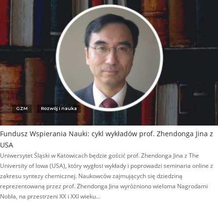
GZM
Rozwój i nauka
Fundusz Wspierania Nauki: cykl wykładów prof. Zhendonga Jina z
USA
Uniwersytet Śląski w Katowicach będzie gościć prof. Zhendonga Jina z The
University of Iowa (USA), który wygłosi wykłady i poprowadzi seminaria online z
zakresu syntezy chemicznej. Naukowców zajmujących się dziedziną
reprezentowaną przez prof. Zhendonga Jina wyróżniono wieloma Nagrodami
Nobla, na przestrzeni XX i XXI wieku…