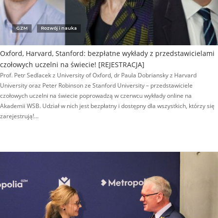
GZM
Rozwój i nauka
Oxford, Harvard, Stanford: bezpłatne wykłady z przedstawicielami
czołowych uczelni na świecie! [REJESTRACJA]
Prof. Petr Sedlacek z University of Oxford, dr Paula Dobriansky z Harvard
University oraz Peter Robinson ze Stanford University – przedstawiciele
czołowych uczelni na świecie poprowadzą w czerwcu wykłady online na
Akademii WSB. Udział w nich jest bezpłatny i dostępny dla wszystkich, którzy się
zarejestrują!…