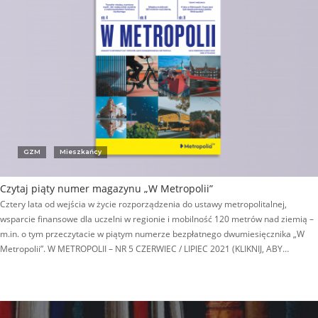
GZM
Mieszkańcy
Czytaj piąty numer magazynu „W Metropolii”
Cztery lata od wejścia w życie rozporządzenia do ustawy metropolitalnej,
wsparcie finansowe dla uczelni w regionie i mobilność 120 metrów nad ziemią –
m.in. o tym przeczytacie w piątym numerze bezpłatnego dwumiesięcznika „W
Metropolii”. W METROPOLII – NR 5 CZERWIEC / LIPIEC 2021 (KLIKNIJ, ABY…