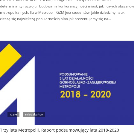
determinanty rozwoju i budowania konkurencyjności miast, jak i całych obszarów
metropolitalnych. Ilu w Metropolii GZM jest studentów, jakie dziedziny nauki
cieszą się największą popularnością albo jak prezentujemy się na…
GZM
Mieszkańcy
Trzy lata Metropolii. Raport podsumowujący lata 2018-2020