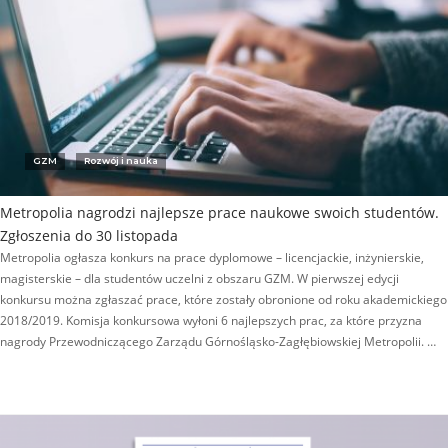
GZM
Rozwój i nauka
Metropolia nagrodzi najlepsze prace naukowe swoich studentów.
Zgłoszenia do 30 listopada
Metropolia ogłasza konkurs na prace dyplomowe – licencjackie, inżynierskie,
magisterskie – dla studentów uczelni z obszaru GZM. W pierwszej edycji
konkursu można zgłaszać prace, które zostały obronione od roku akademickiego
2018/2019. Komisja konkursowa wyłoni 6 najlepszych prac, za które przyzna
nagrody Przewodniczącego Zarządu Górnośląsko-Zagłębiowskiej Metropolii. …