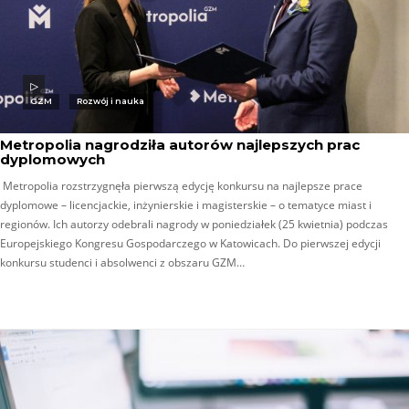
GZM
Rozwój i nauka
Metropolia nagrodziła autorów najlepszych prac
dyplomowych
Metropolia rozstrzygnęła pierwszą edycję konkursu na najlepsze prace
dyplomowe – licencjackie, inżynierskie i magisterskie – o tematyce miast i
regionów. Ich autorzy odebrali nagrody w poniedziałek (25 kwietnia) podczas
Europejskiego Kongresu Gospodarczego w Katowicach. Do pierwszej edycji
konkursu studenci i absolwenci z obszaru GZM…