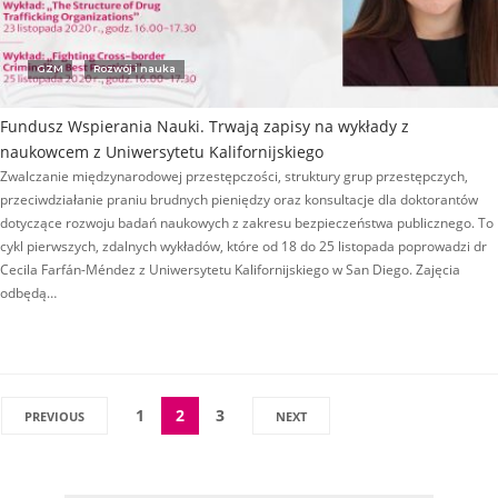
GZM
Rozwój i nauka
Fundusz Wspierania Nauki. Trwają zapisy na wykłady z
naukowcem z Uniwersytetu Kalifornijskiego
Zwalczanie międzynarodowej przestępczości, struktury grup przestępczych,
przeciwdziałanie praniu brudnych pieniędzy oraz konsultacje dla doktorantów
dotyczące rozwoju badań naukowych z zakresu bezpieczeństwa publicznego. To
cykl pierwszych, zdalnych wykładów, które od 18 do 25 listopada poprowadzi dr
Cecila Farfán-Méndez z Uniwersytetu Kalifornijskiego w San Diego. Zajęcia
odbędą…
1
2
3
PREVIOUS
NEXT