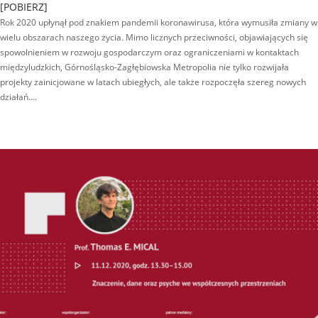
[POBIERZ]
Rok 2020 upłynął pod znakiem pandemii koronawirusa, która wymusiła zmiany w
wielu obszarach naszego życia. Mimo licznych przeciwności, objawiających się
spowolnieniem w rozwoju gospodarczym oraz ograniczeniami w kontaktach
międzyludzkich, Górnośląsko-Zagłębiowska Metropolia nie tylko rozwijała
projekty zainicjowane w latach ubiegłych, ale także rozpoczęła szereg nowych
działań….