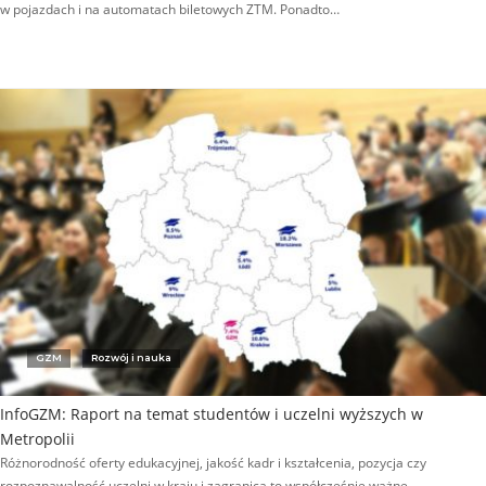
w pojazdach i na automatach biletowych ZTM. Ponadto…
GZM
Rozwój i nauka
InfoGZM: Raport na temat studentów i uczelni wyższych w
Metropolii
Różnorodność oferty edukacyjnej, jakość kadr i kształcenia, pozycja czy
rozpoznawalność uczelni w kraju i zagranicą to współcześnie ważne