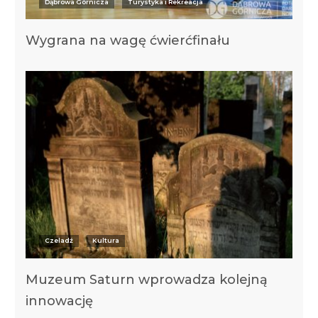
Dąbrowa Górnicza
Turystyka i Rekreacja
Wygrana na wagę ćwierćfinału
Czeladź
Kultura
Muzeum Saturn wprowadza kolejną
innowację