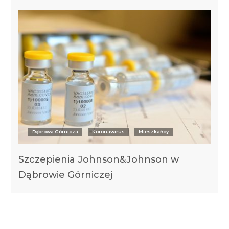
Dąbrowa Górnicza
Koronawirus
Mieszkańcy
Szczepienia Johnson&Johnson w
Dąbrowie Górniczej