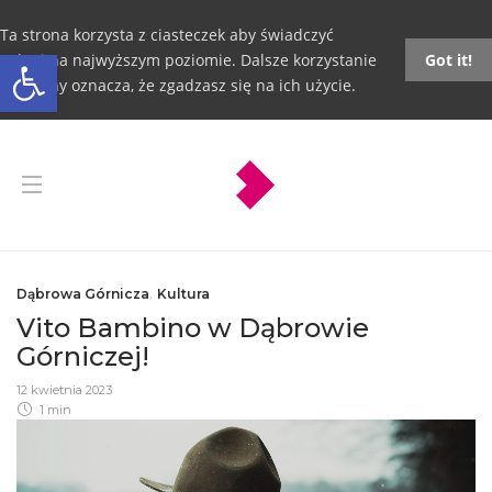
Ta strona korzysta z ciasteczek aby świadczyć
Otwórz pasek narzędzi
usługi na najwyższym poziomie. Dalsze korzystanie
Got it!
ze strony oznacza, że zgadzasz się na ich użycie.
Dąbrowa Górnicza
,
Kultura
Vito Bambino w Dąbrowie
Górniczej!
12 kwietnia 2023
1 min