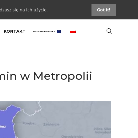
zasz się na ich użycie.
Got it!
KONTAKT
UNIA EUROPEJSKA
min w Metropolii