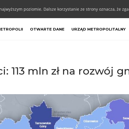
 najwyższym poziomie. Dalsze korzystanie ze strony oznacza, że zgad
METROPOLII
OTWARTE DANE
URZĄD METROPOLITALNY
: 113 mln zł na rozwój g