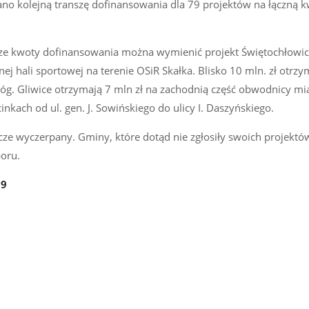
no kolejną transzę dofinansowania dla 79 projektów na łączną k
ze kwoty dofinansowania można wymienić projekt Świętochłowic
j hali sportowej na terenie OSiR Skałka. Blisko 10 mln. zł otrzy
. Gliwice otrzymają 7 mln zł na zachodnią część obwodnicy mia
kach od ul. gen. J. Sowińskiego do ulicy I. Daszyńskiego.
cze wyczerpany. Gminy, które dotąd nie zgłosiły swoich projektó
oru.
99