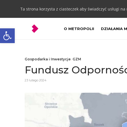
Ta strona korzysta z ciasteczek aby świadczyć usługi na
Otwórz pasek narzędzi
O METROPOLII
DZIAŁANIA 
Gospodarka i Inwestycje
,
GZM
Fundusz Odporności
23 lutego 2024