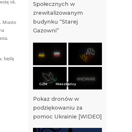
wotę ok.
Społecznych w
zrewitalizowanym
budynku “Starej
. Miasto
ma
Gazowni”
sta.
w, będą
GZM
Mieszkańcy
Pokaz dronów w
podziękowaniu za
pomoc Ukrainie [WIDEO]