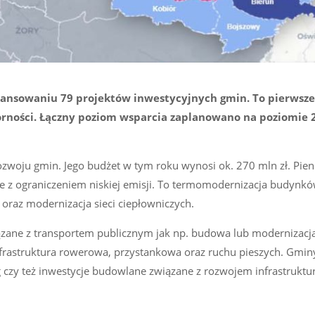
ansowaniu 79 projektów inwestycyjnych gmin. To pierwsz
ności. Łączny poziom wsparcia zaplanowano na poziomie 27
zwoju gmin. Jego budżet w tym roku wynosi ok. 270 mln zł. Pien
ne z ograniczeniem niskiej emisji. To termomodernizacja budynk
 oraz modernizacja sieci ciepłowniczych.
zane z transportem publicznym jak np. budowa lub modernizacj
frastruktura rowerowa, przystankowa oraz ruchu pieszych. Gmi
czy też inwestycje budowlane związane z rozwojem infrastruktur