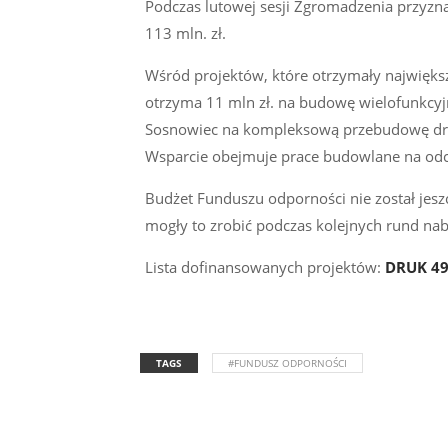
Podczas lutowej sesji Zgromadzenia przyzna
113 mln. zł.
Wśród projektów, które otrzymały najwięks
otrzyma 11 mln zł. na budowę wielofunkcyjne
Sosnowiec na kompleksową przebudowę dróg
Wsparcie obejmuje prace budowlane na odcin
Budżet Funduszu odporności nie został jesz
mogły to zrobić podczas kolejnych rund nab
Lista dofinansowanych projektów:
DRUK 4
TAGS
#FUNDUSZ ODPORNOŚCI