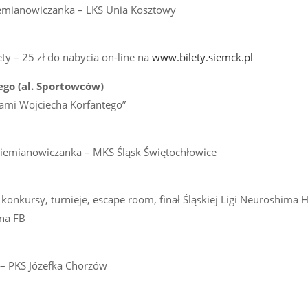
Siemianowiczanka – LKS Unia Kosztowy
ety – 25 zł do nabycia on-line na
www.bilety.siemck.pl
ego (al. Sportowców)
dami Wojciecha Korfantego”
Siemianowiczanka – MKS Śląsk Świętochłowice
konkursy, turnieje, escape room, finał Śląskiej Ligi Neuroshima H
 na FB
 – PKS Józefka Chorzów