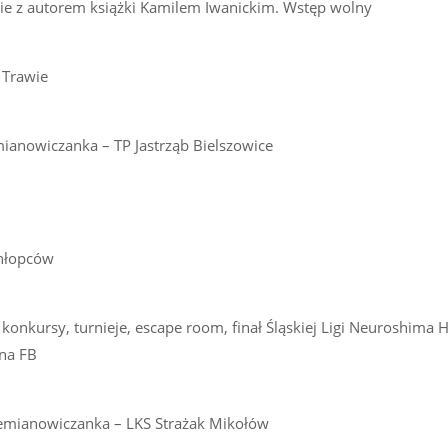
nie z autorem książki Kamilem Iwanickim. Wstęp wolny
 Trawie
mianowiczanka – TP Jastrząb Bielszowice
Chłopców
konkursy, turnieje, escape room, finał Śląskiej Ligi Neuroshima H
 na FB
 Siemianowiczanka – LKS Strażak Mikołów