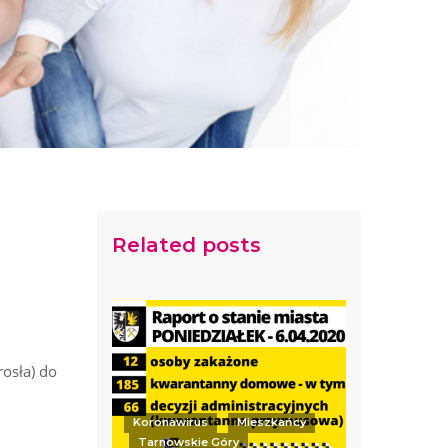
Related posts
rosła) do
Koronawirus
Mieszkańcy
Tarnowskie Góry