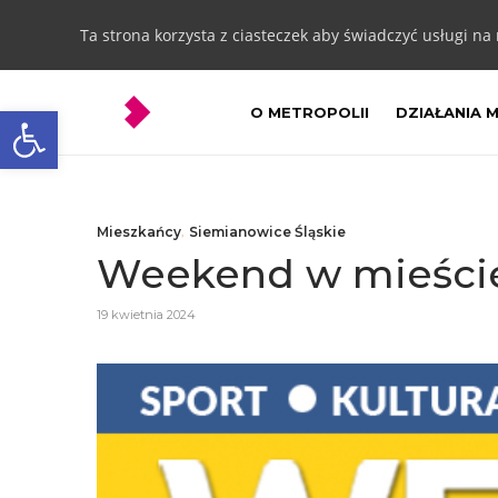
Ta strona korzysta z ciasteczek aby świadczyć usługi na
Otwórz pasek narzędzi
O METROPOLII
DZIAŁANIA 
Mieszkańcy
,
Siemianowice Śląskie
Weekend w mieście 
19 kwietnia 2024