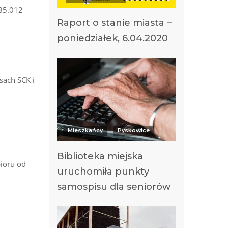
685.012
Raport o stanie miasta –
poniedziałek, 6.04.2020
asach SCK i
Mieszkańcy
Pyskowice
Biblioteka miejska
ioru od
uruchomiła punkty
samospisu dla seniorów