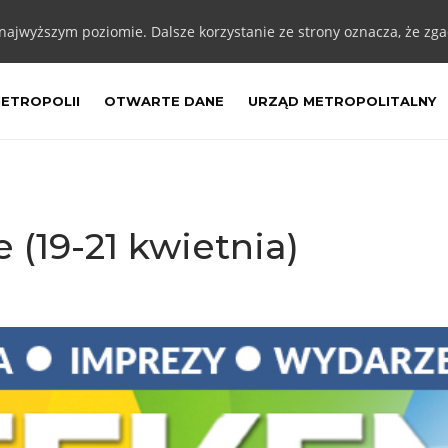
 najwyższym poziomie. Dalsze korzystanie ze strony oznacza, że zgad
METROPOLII
OTWARTE DANE
URZĄD METROPOLITALNY
(19-21 kwietnia)