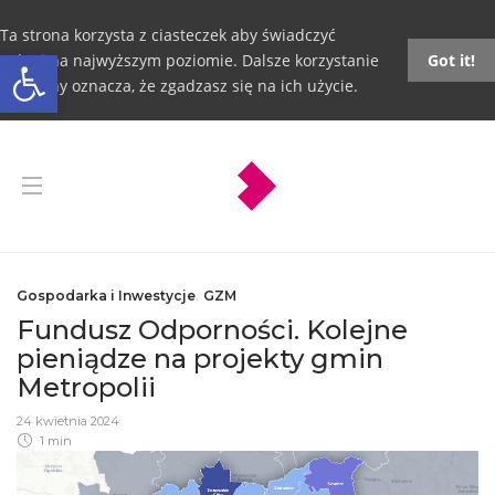
Ta strona korzysta z ciasteczek aby świadczyć
Otwórz pasek narzędzi
usługi na najwyższym poziomie. Dalsze korzystanie
Got it!
ze strony oznacza, że zgadzasz się na ich użycie.
Gospodarka i Inwestycje
,
GZM
Fundusz Odporności. Kolejne
pieniądze na projekty gmin
Metropolii
24 kwietnia 2024
1 min