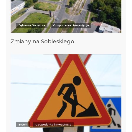
Dąbrowa Górnicza
Gospodarka i Inwestycje
Zmiany na Sobieskiego
Bytom
Gospodarka i Inwestycje