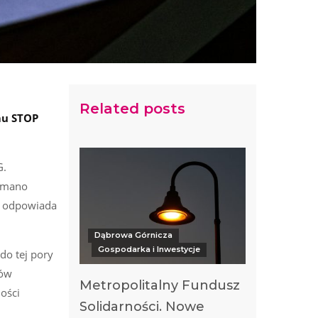
Related posts
mu STOP
G.
zymano
c odpowiada
Dąbrowa Górnicza
Gospodarka i Inwestycje
do tej pory
ków
Metropolitalny Fundusz
ości
Solidarności. Nowe