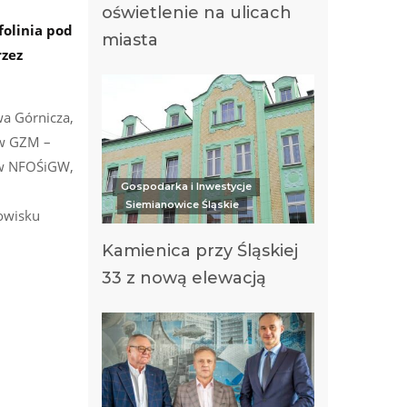
oświetlenie na ulicach
folinia pod
miasta
rzez
a Górnicza,
 w GZM –
ów NFOŚiGW,
Gospodarka i Inwestycje
Siemianowice Śląskie
owisku
Kamienica przy Śląskiej
33 z nową elewacją