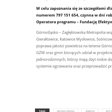
W celu zapoznania się ze szczegółami d
numerem 797 151 654, czynna w dni rob
Operatora programu – Fundację Efektyw
Górnośląsko – Zagłębiowska Metropolia wsp
Gierałtowice, Katowice Mysłowice, Sośnico
poprawa jakości powietrza na terenie Górn
GZM oraz gmin biorących udział w projekci
jednorodzinnych, którzy mają zbyt niskie 
systemie ogrzewania oraz przeprowadzić p
TAGS
#NISKA EMISJA
#SMOG
#ST