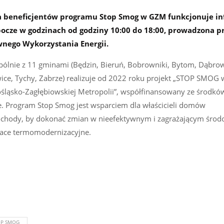
la beneficjentów programu Stop Smog w GZM funkcjonuje in
ocze w godzinach od godziny 10:00 do 18:00, prowadzona p
nego Wykorzystania Energii.
ólnie z 11 gminami (Będzin, Bieruń, Bobrowniki, Bytom, Dąbrow
wice, Tychy, Zabrze) realizuje od 2022 roku projekt „STOP SMOG
ośląsko-Zagłębiowskiej Metropolii”, współfinansowany ze środk
e. Program Stop Smog jest wsparciem dla właścicieli domów
dochody, by dokonać zmian w nieefektywnym i zagrażającym środ
race termomodernizacyjne.
OP SMOG