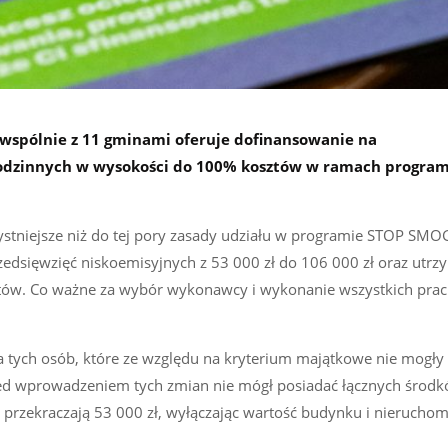
 wspólnie z 11 gminami oferuje dofinansowanie na
dzinnych w wysokości do 100% kosztów w ramach progra
stniejsze niż do tej pory zasady udziału w programie STOP SMO
dsięwzięć niskoemisyjnych z 53 000 zł do 106 000 zł oraz utr
tów. Co ważne za wybór wykonawcy i wykonanie wszystkich pra
a tych osób, które ze względu na kryterium majątkowe nie mogły 
zed wprowadzeniem tych zmian nie mógł posiadać łącznych środ
przekraczają 53 000 zł, wyłączając wartość budynku i nieruchom