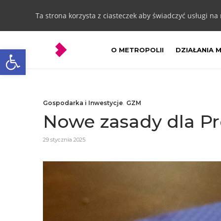
Ta strona korzysta z ciasteczek aby świadczyć usługi na
Otwórz pasek narzędzi
O METROPOLII
DZIAŁANIA 
Gospodarka i Inwestycje
,
GZM
Nowe zasady dla 
29 stycznia 2025