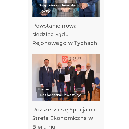
Gospodarka i Inwestycje
Tychy
Powstanie nowa
siedziba Sądu
Rejonowego w Tychach
Bieruń
Gospodarka i Inwestycje
Rozszerza się Specjalna
Strefa Ekonomiczna w
Bieruniu