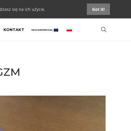
zasz się na ich użycie.
Got it!
KONTAKT
UNIA EUROPEJSKA
 GZM