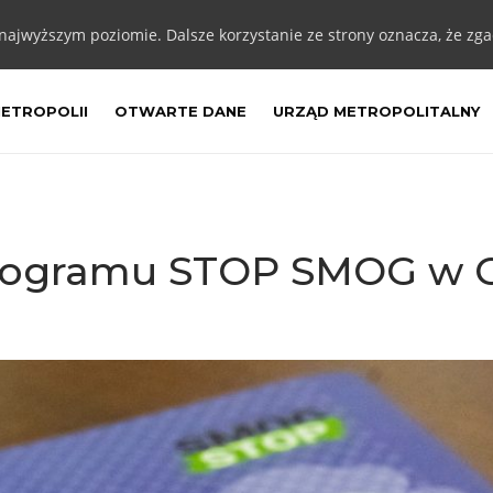
 najwyższym poziomie. Dalsze korzystanie ze strony oznacza, że zgad
METROPOLII
OTWARTE DANE
URZĄD METROPOLITALNY
Programu STOP SMOG w