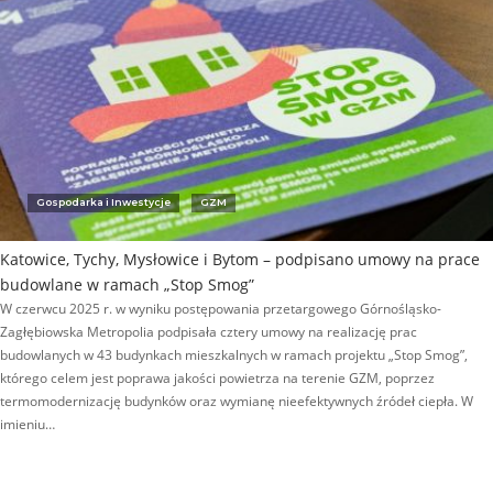
Gospodarka i Inwestycje
GZM
Katowice, Tychy, Mysłowice i Bytom – podpisano umowy na prace
budowlane w ramach „Stop Smog”
W czerwcu 2025 r. w wyniku postępowania przetargowego Górnośląsko-
Zagłębiowska Metropolia podpisała cztery umowy na realizację prac
budowlanych w 43 budynkach mieszkalnych w ramach projektu „Stop Smog”,
którego celem jest poprawa jakości powietrza na terenie GZM, poprzez
termomodernizację budynków oraz wymianę nieefektywnych źródeł ciepła. W
imieniu…