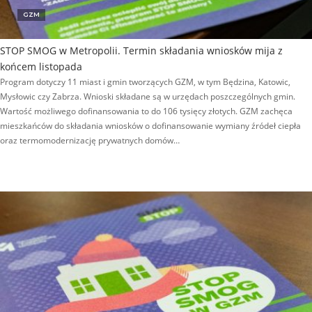
GZM
STOP SMOG w Metropolii. Termin składania wniosków mija z
końcem listopada
Program dotyczy 11 miast i gmin tworzących GZM, w tym Będzina, Katowic,
Mysłowic czy Zabrza. Wnioski składane są w urzędach poszczególnych gmin.
Wartość możliwego dofinansowania to do 106 tysięcy złotych. GZM zachęca
mieszkańców do składania wniosków o dofinansowanie wymiany źródeł ciepła
oraz termomodernizację prywatnych domów…