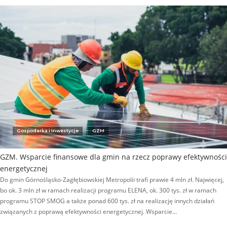
Gospodarka i Inwestycje
GZM
GZM. Wsparcie finansowe dla gmin na rzecz poprawy efektywności
energetycznej
Do gmin Górnośląsko-Zagłębiowskiej Metropolii trafi prawie 4 mln zł. Najwięcej,
bo ok. 3 mln zł w ramach realizacji programu ELENA, ok. 300 tys. zł w ramach
programu STOP SMOG a także ponad 600 tys. zł na realizację innych działań
związanych z poprawą efektywności energetycznej. Wsparcie…