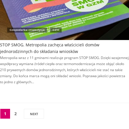
Gospodarka i Inwestycje
GZM
STOP SMOG. Metropolia zachęca właścicieli domów
jednorodzinnych do składania wniosków
Metropolia wraz z 11 gminami realizuje program STOP SMOG. Dzięki wzajemnej
współpracy wymiana źródeł ciepła oraz termomodernizacja może objąć około
210 prywatnych domów jednorodzinnych, których właścicieli nie stać na takie
zmiany. Do końca marca mogą oni składać wnioski. Poprawa jakości powietrza
to jedno z głównych…
1
2
NEXT