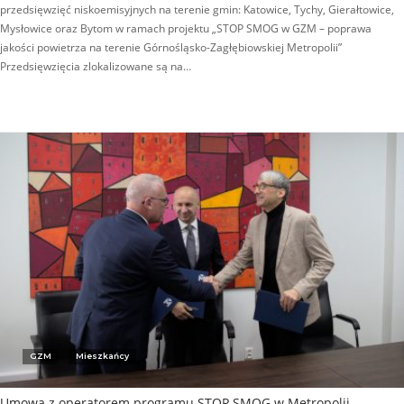
przedsięwzięć niskoemisyjnych na terenie gmin: Katowice, Tychy, Gierałtowice,
Mysłowice oraz Bytom w ramach projektu „STOP SMOG w GZM – poprawa
jakości powietrza na terenie Górnośląsko-Zagłębiowskiej Metropolii”
Przedsięwzięcia zlokalizowane są na…
GZM
Mieszkańcy
Umowa z operatorem programu STOP SMOG w Metropolii