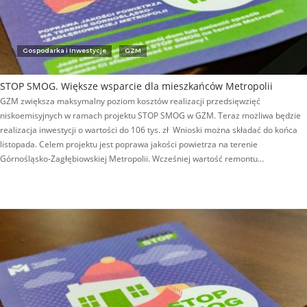
Gospodarka i Inwestycje
GZM
STOP SMOG. Większe wsparcie dla mieszkańców Metropolii
GZM zwiększa maksymalny poziom kosztów realizacji przedsięwzięć
niskoemisyjnych w ramach projektu STOP SMOG w GZM. Teraz możliwa będzie
realizacja inwestycji o wartości do 106 tys. zł Wnioski można składać do końca
listopada. Celem projektu jest poprawa jakości powietrza na terenie
Górnośląsko-Zagłębiowskiej Metropolii. Wcześniej wartość remontu…