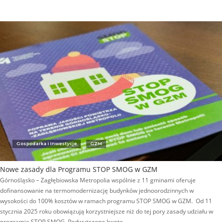
Gospodarka i Inwestycje
GZM
Nowe zasady dla Programu STOP SMOG w GZM
Górnośląsko – Zagłębiowska Metropolia wspólnie z 11 gminami oferuje
dofinansowanie na termomodernizację budynków jednoorodzinnych w
wysokości do 100% kosztów w ramach programu STOP SMOG w GZM. Od 11
stycznia 2025 roku obowiązują korzystniejsze niż do tej pory zasady udziału w
programie STOP SMOG. Podwyższono kwotę…