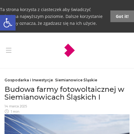
Ta strona korzysta z ciasteczek aby świadczyć
Otwórz pasek narzędzi
usługi na najwyższym poziomie. Dalsze korzystanie
Got it!
ze strony oznacza, że zgadzasz się na ich użycie.
Gospodarka i Inwestycje
,
Siemianowice Śląskie
Budowa farmy fotowoltaicznej w
Siemianowicach Śląskich I
14 marca 2025
1 min