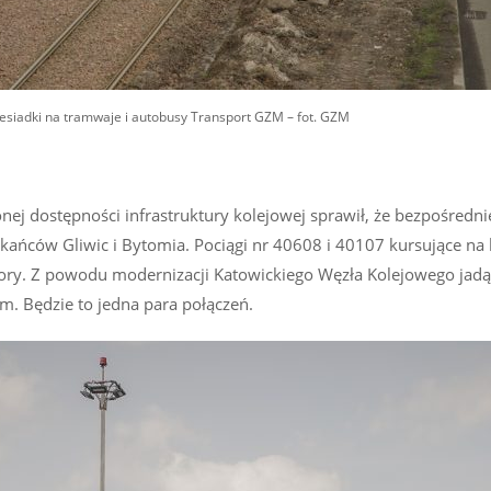
zesiadki na tramwaje i autobusy Transport GZM – fot. GZM
nej dostępności infrastruktury kolejowej sprawił, że bezpośredni
ańców Gliwic i Bytomia. Pociągi nr 40608 i 40107 kursujące na li
ry. Z powodu modernizacji Katowickiego Węzła Kolejowego jadą
m. Będzie to jedna para połączeń.