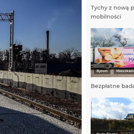
Tychy z nową p
mobilności
Bytom
Mieszkań
Bezpłatne bada