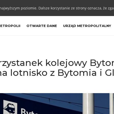
 najwyższym poziomie. Dalsze korzystanie ze strony oznacza, że zgad
METROPOLII
OTWARTE DANE
URZĄD METROPOLITALNY
rzystanek kolejowy Byto
 lotnisko z Bytomia i G