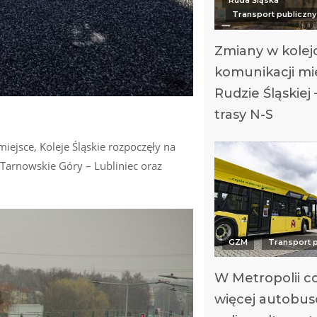
Ruda Śląska
Transport publiczny
Zmiany w kolej
komunikacji mie
Rudzie Śląskiej
trasy N-S
ejsce, Koleje Śląskie rozpoczęły na
 Tarnowskie Góry – Lubliniec oraz
GZM
Transport 
W Metropolii c
więcej autobu