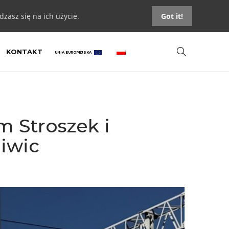
zasz się na ich użycie.
Got it!
KONTAKT
UNIA EUROPEJSKA
m Stroszek i
liwic