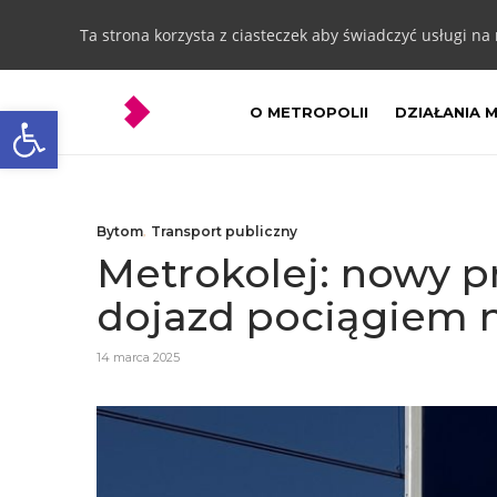
Ta strona korzysta z ciasteczek aby świadczyć usługi na
Otwórz pasek narzędzi
O METROPOLII
DZIAŁANIA 
Bytom
,
Transport publiczny
Metrokolej: nowy p
dojazd pociągiem na
14 marca 2025