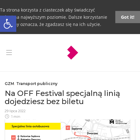
Ta strona korzysta z ciasteczek aby świadczyć
Otwórz pasek narzędzi
usługi na najwyższym poziomie. Dalsze korzystanie
Got it!
ze strony oznacza, że zgadzasz się na ich użycie.
GZM
,
Transport publiczny
Na OFF Festival specjalną linią
dojedziesz bez biletu
29 lipca 2022
1 min