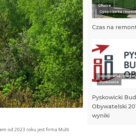
Gliwice
Gospodarka i Inwest
Czas na remon
Gospodarka i Inwest
Pyskowice
Pyskowicki Bud
Obywatelski 20
wyniki
lem od 2023 roku jest firma Multi