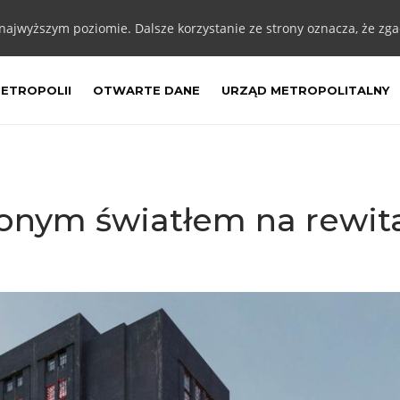
 najwyższym poziomie. Dalsze korzystanie ze strony oznacza, że zgad
METROPOLII
OTWARTE DANE
URZĄD METROPOLITALNY
lonym światłem na rewita