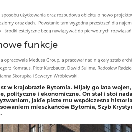
a sposobu użytkowania oraz rozbudowa obiektu o nowo projektow
ziomy oraz dach. Powstanie tam wygodna przestrzeń dla najemcó
ły i środki estetyczne będą nawiązywać do pierwotnych rozwiązań 
nowe funkcje
 opracowała Medusa Group, a pracował nad nią cały sztab archi
rzegorz Komraus, Piotr Kurzbauer, Dawid Sulima, Radosław Radzie
rianna Skorupka i Seweryn Wróblewski.
est w krajobrazie Bytomia. Mijały go lata wojen
, polityczne i ekonomiczne. On stał i stoi nada
wyzwaniom, jakie pisze mu współczesna histori
esowaniem mieszkańców Bytomia, Szyb Krystyn
.