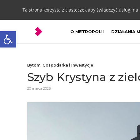
Ta strona korzysta z ciasteczek aby świadczyć usługi na
Otwórz pasek narzędzi
O METROPOLII
DZIAŁANIA 
Bytom
,
Gospodarka i Inwestycje
Szyb Krystyna z zie
20 marca 2025