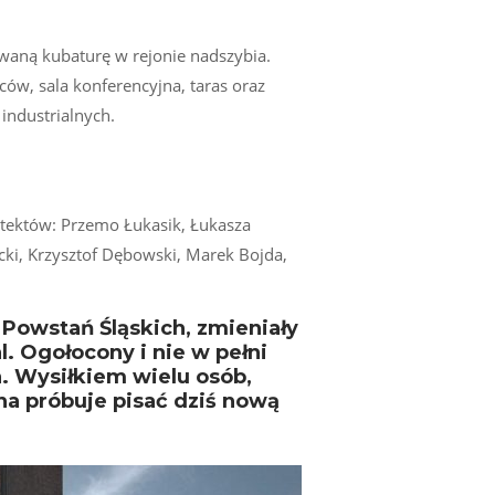
aną kubaturę w rejonie nadszybia.
w, sala konferencyjna, taras oraz
industrialnych.
tektów: Przemo Łukasik, Łukasza
cki, Krzysztof Dębowski, Marek Bojda,
, Powstań Śląskich, zmieniały
l. Ogołocony i nie w pełni
a. Wysiłkiem wielu osób,
a próbuje pisać dziś nową