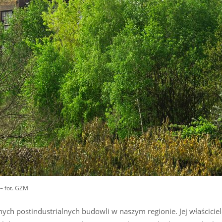
– fot. GZM
znych postindustrialnych budowli w naszym regionie. Jej właścicie