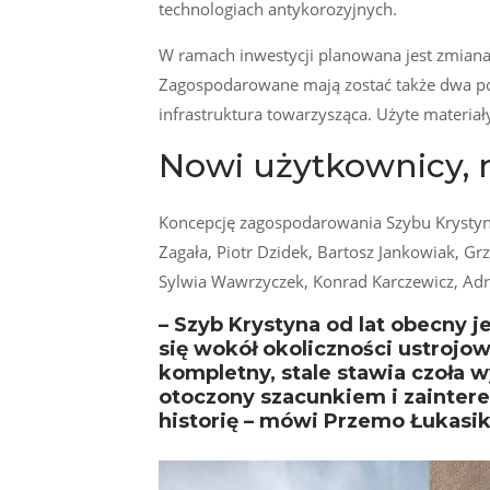
technologiach antykorozyjnych.
W ramach inwestycji planowana jest zmian
Zagospodarowane mają zostać także dwa po
infrastruktura towarzysząca. Użyte materia
Nowi użytkownicy, 
Koncepcję zagospodarowania Szybu Krystyna
Zagała, Piotr Dzidek, Bartosz Jankowiak, G
Sylwia Wawrzyczek, Konrad Karczewicz, Ad
– Szyb Krystyna od lat obecny j
się wokół okoliczności ustrojowe
kompletny, stale stawia czoła 
otoczony szacunkiem i zainter
historię – mówi Przemo Łukasik