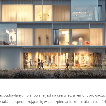
rac budowlanych planowane jest na czerwiec, a remont prowadzić 
e także te specjalizujące się w zabezpieczaniu konstrukcji, rozb