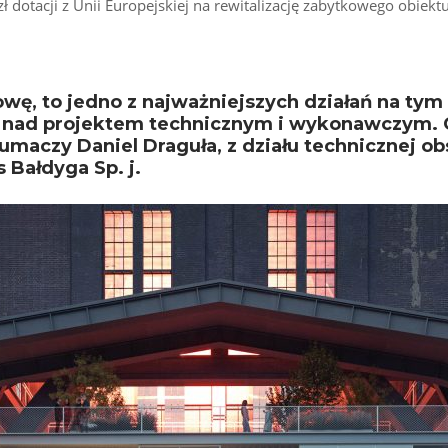
 dotacji z Unii Europejskiej na rewitalizację zabytkowego obiektu
wę, to jedno z najważniejszych działań na tym 
 nad projektem technicznym i wykonawczym. G
umaczy Daniel Draguła, z działu technicznej ob
 Bałdyga Sp. j.