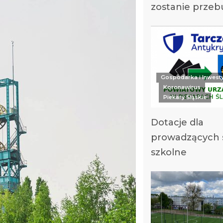
zostanie prze
Gospodarka i Inwest
Koronawirus
Piekary Śląskie
Dotacje dla
prowadzących s
szkolne