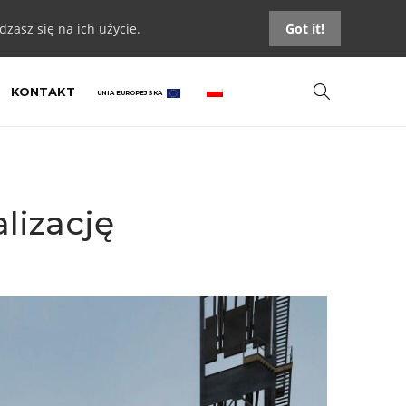
zasz się na ich użycie.
Got it!
KONTAKT
UNIA EUROPEJSKA
lizację