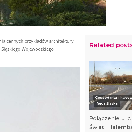
ania cennych przykładów architektury
Related post
ia Śląskiego Wojewódzkiego
Gospodarka i Inwest
Ruda Śląska
Połączenie uli
Świat i Halembs