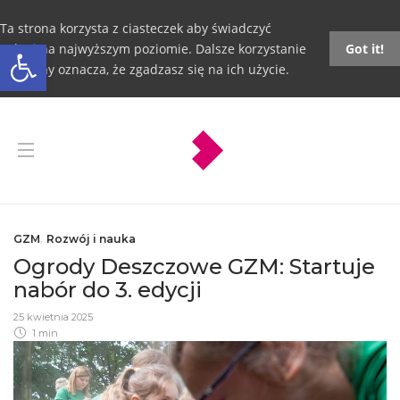
Ta strona korzysta z ciasteczek aby świadczyć
Otwórz pasek narzędzi
usługi na najwyższym poziomie. Dalsze korzystanie
Got it!
ze strony oznacza, że zgadzasz się na ich użycie.
GZM
,
Rozwój i nauka
Ogrody Deszczowe GZM: Startuje
nabór do 3. edycji
25 kwietnia 2025
1 min