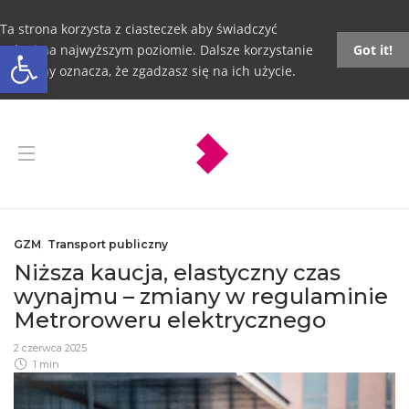
Ta strona korzysta z ciasteczek aby świadczyć
Otwórz pasek narzędzi
usługi na najwyższym poziomie. Dalsze korzystanie
Got it!
ze strony oznacza, że zgadzasz się na ich użycie.
GZM
,
Transport publiczny
Niższa kaucja, elastyczny czas
wynajmu – zmiany w regulaminie
Metroroweru elektrycznego
2 czerwca 2025
1 min