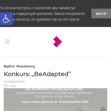
Ta strona korzysta z ciasteczek aby świadczyć
Otwórz pasek narzędzi
usługi na najwyższym poziomie. Dalsze korzystanie
Got it!
ze strony oznacza, że zgadzasz się na ich użycie.
Będzin
,
Mieszkańcy
Konkurs: „BeAdapted”
5 września 2025
1 min