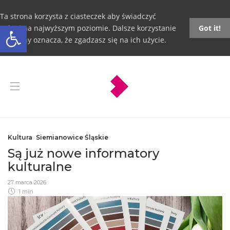
Ta strona korzysta z ciasteczek aby świadczyć
Otwórz pasek narzędzi
usługi na najwyższym poziomie. Dalsze korzystanie
Got it!
ze strony oznacza, że zgadzasz się na ich użycie.
Kultura
,
Siemianowice Śląskie
Są już nowe informatory
kulturalne
27 marca 2026
1 min