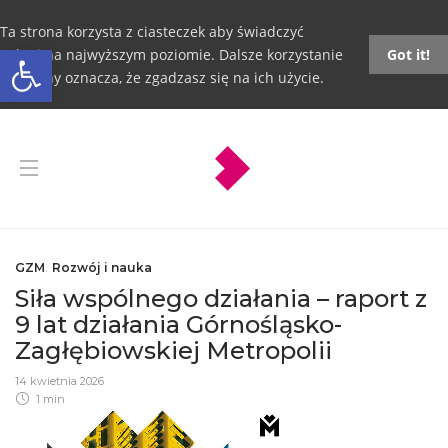
Ta strona korzysta z ciasteczek aby świadczyć
Otwórz pasek narzędzi
usługi na najwyższym poziomie. Dalsze korzystanie
Got it!
ze strony oznacza, że zgadzasz się na ich użycie.
GZM
,
Rozwój i nauka
Siła wspólnego działania – raport z
9 lat działania Górnośląsko-
Zagłębiowskiej Metropolii
14 kwietnia 2026
1 min