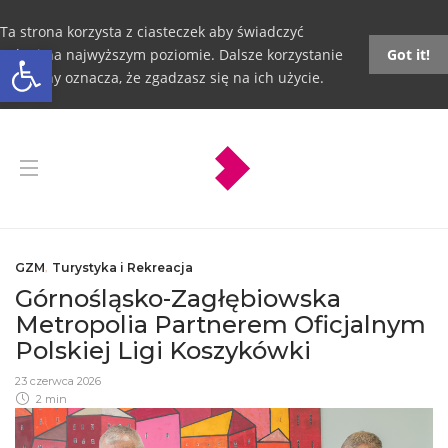
Ta strona korzysta z ciasteczek aby świadczyć
Otwórz pasek narzędzi
usługi na najwyższym poziomie. Dalsze korzystanie
Got it!
ze strony oznacza, że zgadzasz się na ich użycie.
GZM
,
Turystyka i Rekreacja
Górnośląsko-Zagłębiowska
Metropolia Partnerem Oficjalnym
Polskiej Ligi Koszykówki
23 czerwca 2026
2 min