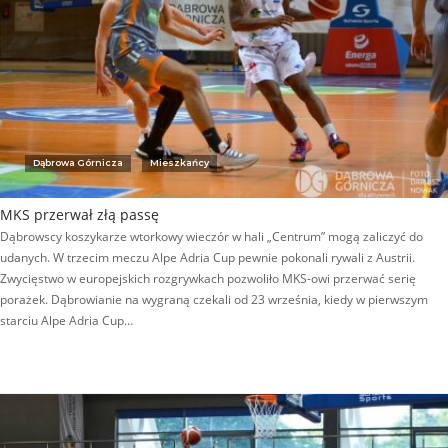
Dąbrowa Górnicza
Mieszkańcy
MKS przerwał złą passę
Dąbrowscy koszykarze wtorkowy wieczór w hali „Centrum” mogą zaliczyć do
udanych. W trzecim meczu Alpe Adria Cup pewnie pokonali rywali z Austrii.
Zwycięstwo w europejskich rozgrywkach pozwoliło MKS-owi przerwać serię
porażek. Dąbrowianie na wygraną czekali od 23 września, kiedy w pierwszym
starciu Alpe Adria Cup…