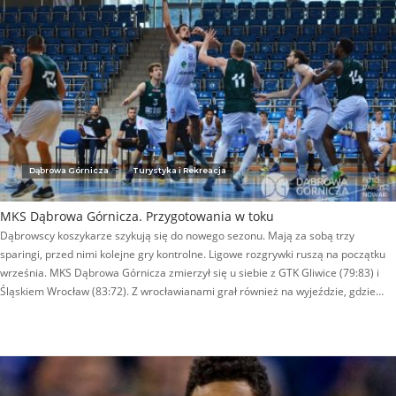
Dąbrowa Górnicza
Turystyka i Rekreacja
MKS Dąbrowa Górnicza. Przygotowania w toku
Dąbrowscy koszykarze szykują się do nowego sezonu. Mają za sobą trzy
sparingi, przed nimi kolejne gry kontrolne. Ligowe rozgrywki ruszą na początku
września. MKS Dąbrowa Górnicza zmierzył się u siebie z GTK Gliwice (79:83) i
Śląskiem Wrocław (83:72). Z wrocławianami grał również na wyjeździe, gdzie…