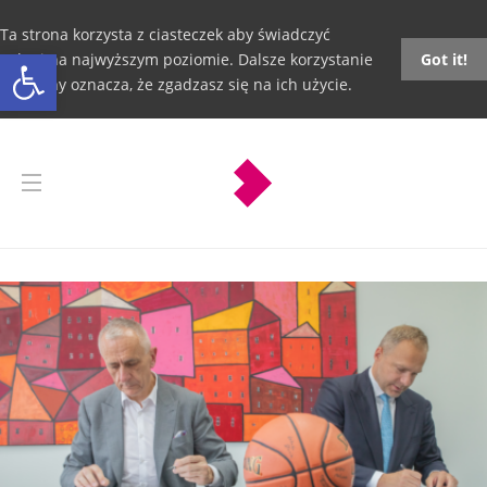
Ta strona korzysta z ciasteczek aby świadczyć
Otwórz pasek narzędzi
usługi na najwyższym poziomie. Dalsze korzystanie
Got it!
ze strony oznacza, że zgadzasz się na ich użycie.