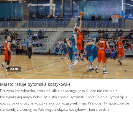
Bytom
Miasto ratuje bytomską koszykówkę
Drużyna koszykarska, która od kilku lat występuje w II lidze nie zniknie z
koszykarskiej mapy Polski. Miejska spółka Bytomski Sport Polonia Bytom Sp. z
o.o. zgłosiła drużynę koszykarską do rozgrywek II ligi. W środę, 17 lipca zbierze
się Komisja Licencyjna Polskiego Związku Koszykówki, która będzie…