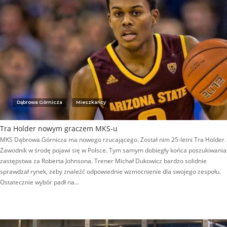
Dąbrowa Górnicza
Mieszkańcy
Tra Holder nowym graczem MKS-u
MKS Dąbrowa Górnicza ma nowego rzucającego. Został nim 25-letni Tra Holder.
Zawodnik w środę pojawi się w Polsce. Tym samym dobiegły końca poszukiwania
zastępstwa za Roberta Johnsona. Trener Michał Dukowicz bardzo solidnie
sprawdzał rynek, żeby znaleźć odpowiednie wzmocnienie dla swojego zespołu.
Ostatecznie wybór padł na…