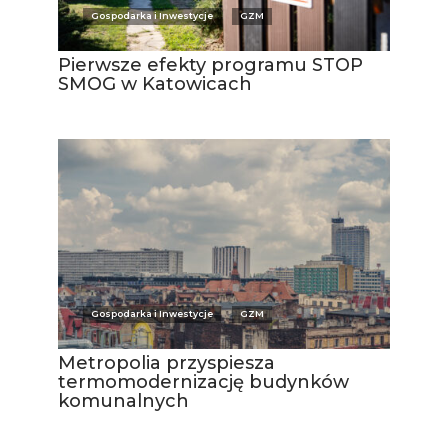
Gospodarka i Inwestycje
GZM
Pierwsze efekty programu STOP
SMOG w Katowicach
Gospodarka i Inwestycje
GZM
Metropolia przyspiesza
termomodernizację budynków
komunalnych