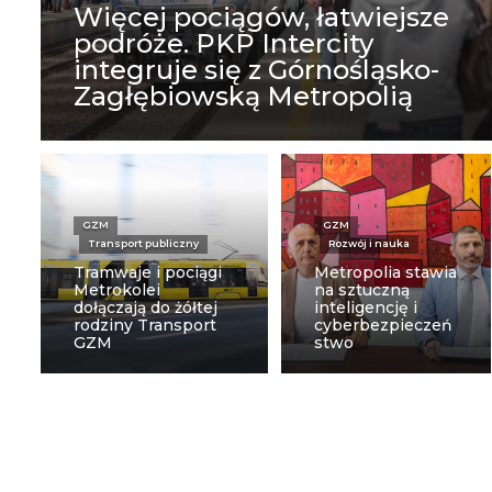
Więcej pociągów, łatwiejsze
podróże. PKP Intercity
integruje się z Górnośląsko-
Zagłębiowską Metropolią
GZM
GZM
Transport publiczny
Rozwój i nauka
Tramwaje i pociągi
Metropolia stawia
Metrokolei
na sztuczną
dołączają do żółtej
inteligencję i
rodziny Transport
cyberbezpieczeń
GZM
stwo