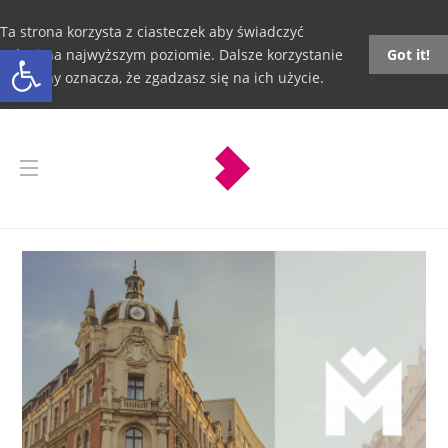
Ta strona korzysta z ciasteczek aby świadczyć
Otwórz pasek narzędzi
usługi na najwyższym poziomie. Dalsze korzystanie
Got it!
ze strony oznacza, że zgadzasz się na ich użycie.