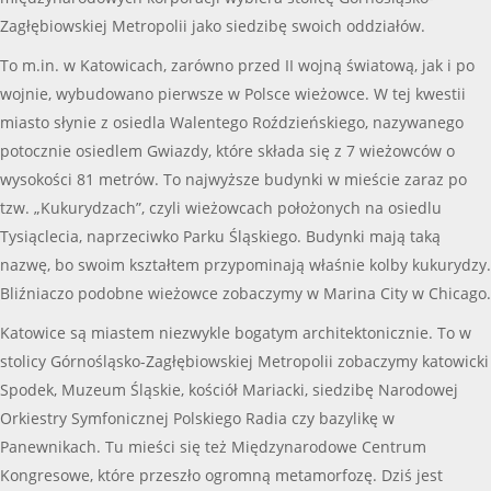
Zagłębiowskiej Metropolii jako siedzibę swoich oddziałów.
To m.in. w Katowicach, zarówno przed II wojną światową, jak i po
wojnie, wybudowano pierwsze w Polsce wieżowce. W tej kwestii
miasto słynie z osiedla Walentego Roździeńskiego, nazywanego
potocznie osiedlem Gwiazdy, które składa się z 7 wieżowców o
wysokości 81 metrów. To najwyższe budynki w mieście zaraz po
tzw. „Kukurydzach”, czyli wieżowcach położonych na osiedlu
Tysiąclecia, naprzeciwko Parku Śląskiego. Budynki mają taką
nazwę, bo swoim kształtem przypominają właśnie kolby kukurydzy.
Bliźniaczo podobne wieżowce zobaczymy w Marina City w Chicago.
Katowice są miastem niezwykle bogatym architektonicznie. To w
stolicy Górnośląsko-Zagłębiowskiej Metropolii zobaczymy katowicki
Spodek, Muzeum Śląskie, kościół Mariacki, siedzibę Narodowej
Orkiestry Symfonicznej Polskiego Radia czy bazylikę w
Panewnikach. Tu mieści się też Międzynarodowe Centrum
Kongresowe, które przeszło ogromną metamorfozę. Dziś jest