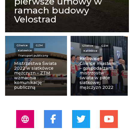
pierwsze umowy w
ramach budowy
Velostrad
Gliwice
GZM
Gliwice
GZM
Katowice
Katowice
Transport publiczny
Katowice i
Mistrzostwa Świata
Gliwice miastami
2022 w siatkówce
– gospodarzami
mężczyzn – ZTM
mistrzostw
wzmacnia
świata w piłce
komunikację
siatkowej
publiczną
mężczyzn 2022