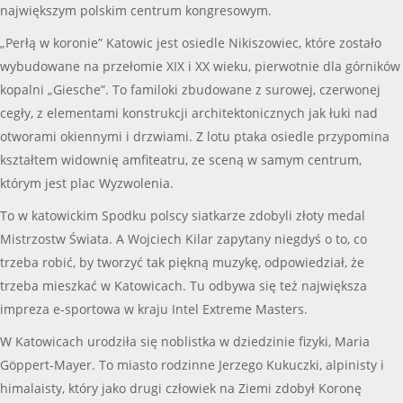
największym polskim centrum kongresowym.
„Perłą w koronie” Katowic jest osiedle Nikiszowiec, które zostało
wybudowane na przełomie XIX i XX wieku, pierwotnie dla górników
kopalni „Giesche”. To familoki zbudowane z surowej, czerwonej
cegły, z elementami konstrukcji architektonicznych jak łuki nad
otworami okiennymi i drzwiami. Z lotu ptaka osiedle przypomina
kształtem widownię amfiteatru, ze sceną w samym centrum,
którym jest plac Wyzwolenia.
To w katowickim Spodku polscy siatkarze zdobyli złoty medal
Mistrzostw Świata. A Wojciech Kilar zapytany niegdyś o to, co
trzeba robić, by tworzyć tak piękną muzykę, odpowiedział, że
trzeba mieszkać w Katowicach. Tu odbywa się też największa
impreza e-sportowa w kraju Intel Extreme Masters.
W Katowicach urodziła się noblistka w dziedzinie fizyki, Maria
Göppert-Mayer. To miasto rodzinne Jerzego Kukuczki, alpinisty i
himalaisty, który jako drugi człowiek na Ziemi zdobył Koronę