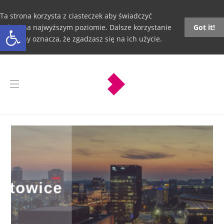
Ta strona korzysta z ciasteczek aby świadczyć
Otwórz pasek narzędzi
usługi na najwyższym poziomie. Dalsze korzystanie
Got it!
ze strony oznacza, że zgadzasz się na ich użycie.
Katowice