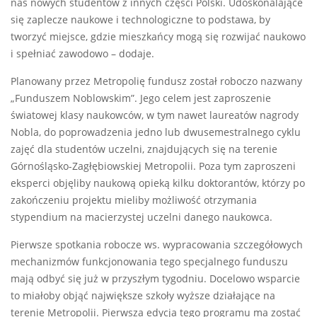
nas nowych studentów z innych części Polski. Udoskonalające
się zaplecze naukowe i technologiczne to podstawa, by
tworzyć miejsce, gdzie mieszkańcy mogą się rozwijać naukowo
i spełniać zawodowo – dodaje.
Planowany przez Metropolię fundusz został roboczo nazwany
„Funduszem Noblowskim”. Jego celem jest zaproszenie
światowej klasy naukowców, w tym nawet laureatów nagrody
Nobla, do poprowadzenia jedno lub dwusemestralnego cyklu
zajęć dla studentów uczelni, znajdujących się na terenie
Górnośląsko-Zagłębiowskiej Metropolii. Poza tym zaproszeni
eksperci objęliby naukową opieką kilku doktorantów, którzy po
zakończeniu projektu mieliby możliwość otrzymania
stypendium na macierzystej uczelni danego naukowca.
Pierwsze spotkania robocze ws. wypracowania szczegółowych
mechanizmów funkcjonowania tego specjalnego funduszu
mają odbyć się już w przyszłym tygodniu. Docelowo wsparcie
to miałoby objąć największe szkoły wyższe działające na
terenie Metropolii. Pierwsza edycja tego programu ma zostać