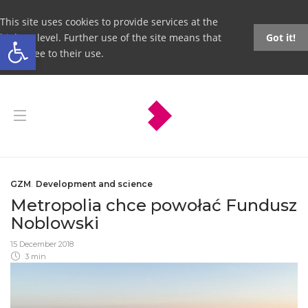
This site uses cookies to provide services at the
Open toolbar
highest level. Further use of the site means that
Got it!
you agree to their use.
GZM
,
Development and science
Metropolia chce powołać Fundusz
Noblowski
15 December 2018
3 min