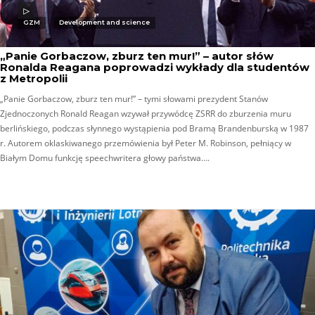
GZM
Development and science
„Panie Gorbaczow, zburz ten mur!” – autor słów
Ronalda Reagana poprowadzi wykłady dla studentów
z Metropolii
„Panie Gorbaczow, zburz ten mur!” – tymi słowami prezydent Stanów
Zjednoczonych Ronald Reagan wzywał przywódcę ZSRR do zburzenia muru
berlińskiego, podczas słynnego wystąpienia pod Bramą Brandenburską w 1987
r. Autorem oklaskiwanego przemówienia był Peter M. Robinson, pełniący w
Białym Domu funkcję speechwritera głowy państwa….