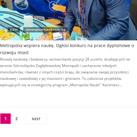
GZM
Development and science
Metropolia wspiera naukę. Ogłosi konkurs na prace dyplomowe o
rozwoju miast
Rozwój naukowy i badawczy, wzmacnianie pozycji 28 uczelni, działających na
terenie Górnośląsko-Zagłębiowskiej Metropolii i zachęcenie młodych
mieszkańców, również z innych części kraju, do związania swojej przyszłości
naukowej i zawodowej z jej miastami i gminami. To założenia projektów,
wpisujących się w strategiczny program „Metropolia Nauki”. Kazimierz…
1
2
NEXT