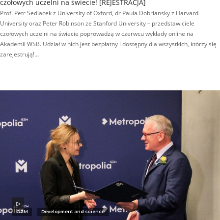
czołowych uczelni na świecie! [REJESTRACJA]
Prof. Petr Sedlacek z University of Oxford, dr Paula Dobriansky z Harvard
University oraz Peter Robinson ze Stanford University – przedstawiciele
czołowych uczelni na świecie poprowadzą w czerwcu wykłady online na
Akademii WSB. Udział w nich jest bezpłatny i dostępny dla wszystkich, którzy się
zarejestrują!…
GZM
Development and science