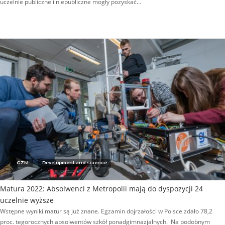
uczelnie publiczne i niepubliczne mogły pozyskać…
GZM
Development and science
Matura 2022: Absolwenci z Metropolii mają do dyspozycji 24
uczelnie wyższe
Wstępne wyniki matur są już znane. Egzamin dojrzałości w Polsce zdało 78,2
proc. tegorocznych absolwentów szkół ponadgimnazjalnych. Na podobnym