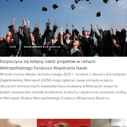
GZM
Development and science
Rozpoczyna się kolejny nabór projektów w ramach
Metropolitalnego Funduszu Wspierania Nauki
Wnioski można składać do końca lutego 2023 r. Uczelnie z obszaru Górnośląsko-
Zagłębiowskiej Metropolii (GZM) mogą zgłaszać swoje pomysły w pięciu
obszarach tematycznych: światowej klasy naukowcy w Metropolii; wsparcie
badań; nowatorskie metody kształcenia; konkursy i wydarzenia naukowe; studiuj
w Metropolii. Budżet Metropolitalnego Funduszu Wspierania Nauki w…