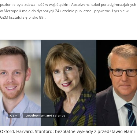
poziomie była zdawalność w woj. śląskim. Absolwenci szkół ponadgimnazjalnych
w Metropolii mają do dyspozycji 24 uczelnie publiczne i prywatne. Łącznie w
GZM kształci się blisko 89…
GZM
Development and science
Oxford, Harvard, Stanford: bezpłatne wykłady z przedstawicielami