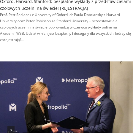
Oxford, Harvard, Stanford: bezpłatne wykłady z przedstawicielami
czołowych uczelni na świecie! [REJESTRACJA]
Prof. Petr Sedlacek z University of Oxford, dr Paula Dobriansky z Harvard
University oraz Peter Robinson ze Stanford University – przedstawiciele
czołowych uczelni na świecie poprowadzą w czerwcu wykłady online na
Akademii WSB. Udział w nich jest bezpłatny i dostępny dla wszystkich, którzy się
zarejestrują!…