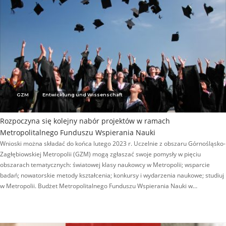
GZM
Entwicklung und Wissenschaft
Rozpoczyna się kolejny nabór projektów w ramach
Metropolitalnego Funduszu Wspierania Nauki
Wnioski można składać do końca lutego 2023 r. Uczelnie z obszaru Górnośląsko-
Zagłębiowskiej Metropolii (GZM) mogą zgłaszać swoje pomysły w pięciu
obszarach tematycznych: światowej klasy naukowcy w Metropolii; wsparcie
badań; nowatorskie metody kształcenia; konkursy i wydarzenia naukowe; studiuj
w Metropolii. Budżet Metropolitalnego Funduszu Wspierania Nauki w…