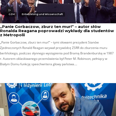
GZM
Entwicklung und Wissenschaft
„Panie Gorbaczow, zburz ten mur!” – autor słów
Ronalda Reagana poprowadzi wykłady dla studentów
z Metropolii
„Panie Gorbaczow, zburz ten mur!” – tymi słowami prezydent Stanów
Zjednoczonych Ronald Reagan wzywał przywódcę ZSRR do zburzenia muru
berlińskiego, podczas słynnego wystąpienia pod Bramą Brandenburską w 1987
r. Autorem oklaskiwanego przemówienia był Peter M. Robinson, pełniący w
Białym Domu funkcję speechwritera głowy państwa….