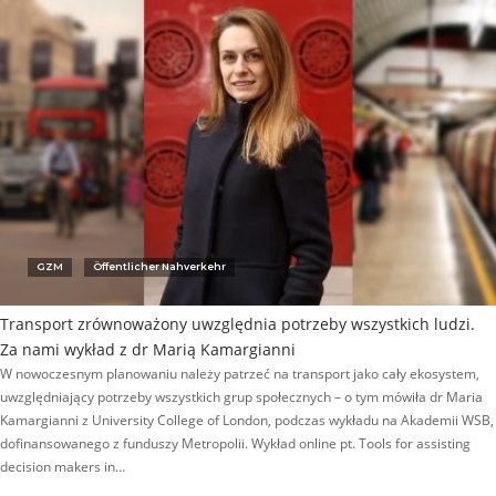
GZM
Öffentlicher Nahverkehr
Transport zrównoważony uwzględnia potrzeby wszystkich ludzi.
Za nami wykład z dr Marią Kamargianni
W nowoczesnym planowaniu należy patrzeć na transport jako cały ekosystem,
uwzględniający potrzeby wszystkich grup społecznych – o tym mówiła dr Maria
Kamargianni z University College of London, podczas wykładu na Akademii WSB,
dofinansowanego z funduszy Metropolii. Wykład online pt. Tools for assisting
decision makers in…