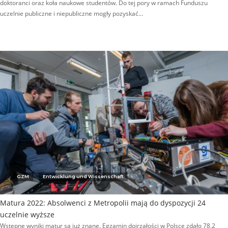
doktoranci oraz koła naukowe studentów. Do tej pory w ramach Funduszu
uczelnie publiczne i niepubliczne mogły pozyskać…
GZM
Entwicklung und Wissenschaft
Matura 2022: Absolwenci z Metropolii mają do dyspozycji 24
uczelnie wyższe
Wstępne wyniki matur są już znane. Egzamin dojrzałości w Polsce zdało 78,2