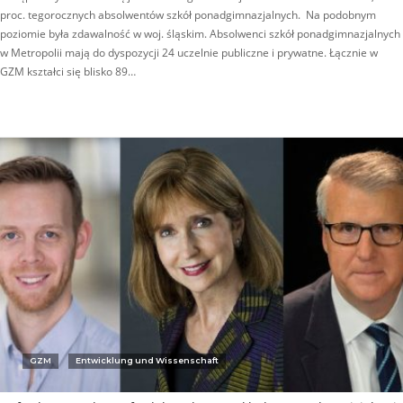
proc. tegorocznych absolwentów szkół ponadgimnazjalnych. Na podobnym
poziomie była zdawalność w woj. śląskim. Absolwenci szkół ponadgimnazjalnych
w Metropolii mają do dyspozycji 24 uczelnie publiczne i prywatne. Łącznie w
GZM kształci się blisko 89…
GZM
Entwicklung und Wissenschaft