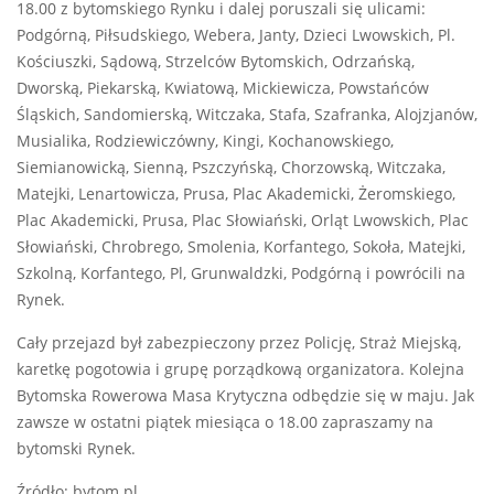
18.00 z bytomskiego Rynku i dalej poruszali się ulicami:
Podgórną, Piłsudskiego, Webera, Janty, Dzieci Lwowskich, Pl.
Kościuszki, Sądową, Strzelców Bytomskich, Odrzańską,
Dworską, Piekarską, Kwiatową, Mickiewicza, Powstańców
Śląskich, Sandomierską, Witczaka, Stafa, Szafranka, Alojzjanów,
Musialika, Rodziewiczówny, Kingi, Kochanowskiego,
Siemianowicką, Sienną, Pszczyńską, Chorzowską, Witczaka,
Matejki, Lenartowicza, Prusa, Plac Akademicki, Żeromskiego,
Plac Akademicki, Prusa, Plac Słowiański, Orląt Lwowskich, Plac
Słowiański, Chrobrego, Smolenia, Korfantego, Sokoła, Matejki,
Szkolną, Korfantego, Pl, Grunwaldzki, Podgórną i powrócili na
Rynek.
Cały przejazd był zabezpieczony przez Policję, Straż Miejską,
karetkę pogotowia i grupę porządkową organizatora. Kolejna
Bytomska Rowerowa Masa Krytyczna odbędzie się w maju. Jak
zawsze w ostatni piątek miesiąca o 18.00 zapraszamy na
bytomski Rynek.
Źródło: bytom.pl