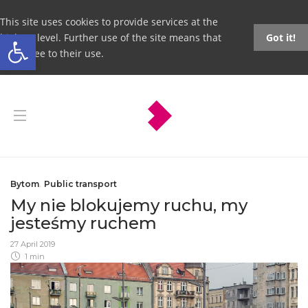
This site uses cookies to provide services at the
Open toolbar
highest level. Further use of the site means that
Got it!
you agree to their use.
Bytom
,
Public transport
My nie blokujemy ruchu, my
jesteśmy ruchem
27 April 2019
1 min