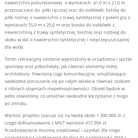
nawierzchni poliuretanowej o wymiarach 41,0 m x 21,0 m
przeznaczone do piłki ręcznej oraz do siatkówki, boiska do
piłki nożnej o nawierzchni z trawy syntetycznej z polem gry o
wymiarach 55,0 m x 25,0 m oraz boiska do siatkówki z
nawierzchnią z trawy syntetycznej, bieżnię oraz rozbieg do
skoku w dal o nawierzchni syntetycznej i nieprzepuszczalnej
dla wody.
Teren rekreacyjny zostanie wyposażony w urządzenia i sprzęt
sportowy oraz piłkochwyty, jak również elementy małej
architektury. Powstaną ciągi komunikacyjne, umożliwiające
swobodne poruszanie się po całym obiekcie również osobom
o różnych stopniach niepełnosprawności. Obiekt będzie w
pełni oświetlony, co umożliwi swobodne korzystanie z niego
po zmroku.
Wartość projektu szacuje się na kwotę około 1 300 000 zł, z
czego dofinansowanie z MSiT wyniesie 412 900 zł.
Przedsięwzięcie musimy zrealizować i uzyskać dla niego
pozwolenie na użytkowanie do dnia 31 października 2019 r.