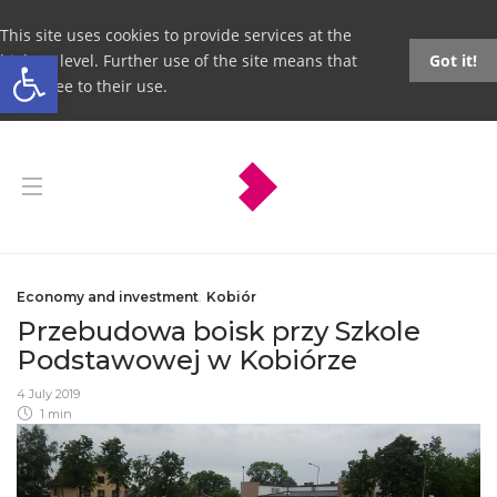
This site uses cookies to provide services at the
Open toolbar
highest level. Further use of the site means that
Got it!
you agree to their use.
Economy and investment
,
Kobiór
Przebudowa boisk przy Szkole
Podstawowej w Kobiórze
4 July 2019
1 min